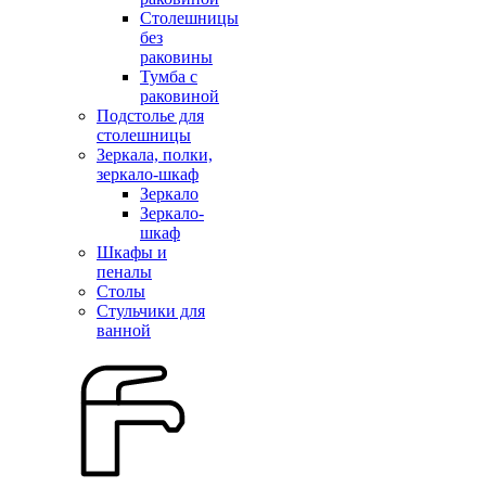
Столешницы
без
раковины
Тумба с
раковиной
Подстолье для
столешницы
Зеркала, полки,
зеркало-шкаф
Зеркало
Зеркало-
шкаф
Шкафы и
пеналы
Столы
Стульчики для
ванной