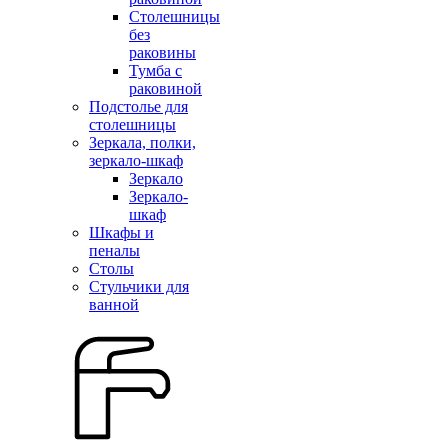
Столешницы
без
раковины
Тумба с
раковиной
Подстолье для
столешницы
Зеркала, полки,
зеркало-шкаф
Зеркало
Зеркало-
шкаф
Шкафы и
пеналы
Столы
Стульчики для
ванной