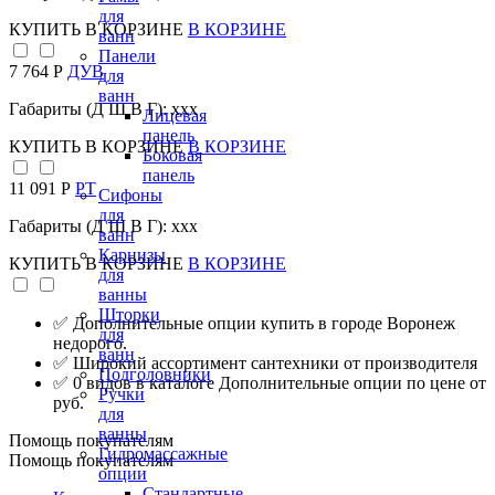
для
КУПИТЬ
В КОРЗИНЕ
В КОРЗИНЕ
ванн
Панели
7 764 Р
ДУВ
для
ванн
Габариты (Д Ш В Г): xxx
Лицевая
панель
КУПИТЬ
В КОРЗИНЕ
В КОРЗИНЕ
Боковая
панель
11 091 Р
РТ
Сифоны
для
Габариты (Д Ш В Г): xxx
ванн
Карнизы
КУПИТЬ
В КОРЗИНЕ
В КОРЗИНЕ
для
ванны
Шторки
✅ Дополнительные опции купить в городе Воронеж
для
недорого.
ванн
✅ Широкий ассортимент сантехники от производителя
Подголовники
✅ 0 видов в каталоге Дополнительные опции по цене от
Ручки
руб.
для
ванны
Помощь покупателям
Гидромассажные
Помощь покупателям
опции
Стандартные