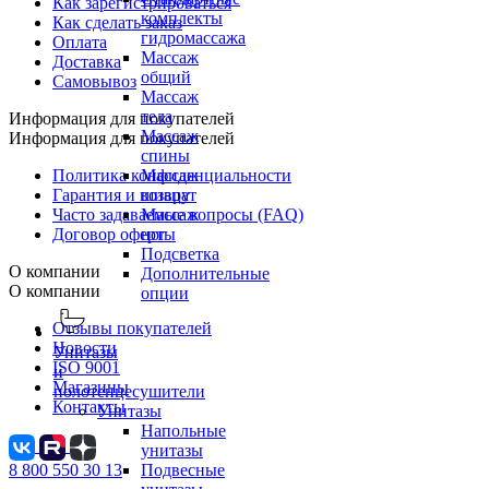
Как зарегистрироваться
комплекты
Как сделать заказ
гидромассажа
Оплата
Массаж
Доставка
общий
Самовывоз
Массаж
тела
Информация для покупателей
Массаж
Информация для покупателей
спины
Политика конфиденциальности
Массаж
Гарантия и возврат
шиацу
Часто задаваемые вопросы (FAQ)
Массаж
Договор оферты
ног
Подсветка
О компании
Дополнительные
О компании
опции
Отзывы покупателей
Новости
Унитазы
ISO 9001
и
Магазины
полотенцесушители
Контакты
Унитазы
Напольные
унитазы
Подвесные
8 800 550 30 13