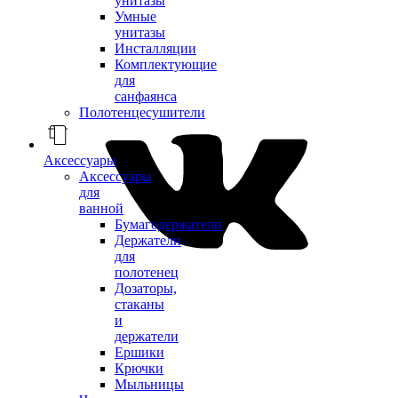
унитазы
Умные
унитазы
Инсталляции
Комплектующие
для
санфаянса
Полотенцесушители
Аксессуары
Аксессуары
для
ванной
Бумагодержатели
Держатели
для
полотенец
Дозаторы,
стаканы
и
держатели
Ершики
Крючки
Мыльницы