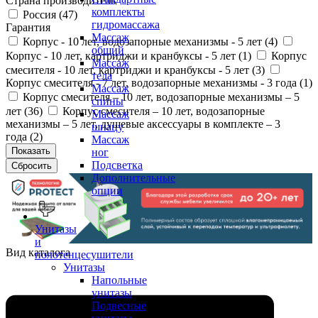
Страна производитель
комплекты
Россия (
47
)
гидромассажа
Гарантия
Массаж
Корпус - 10 лет, водозапорные механизмы - 5 лет (
4
)
общий
Корпус - 10 лет, картриджи и кранбуксы - 5 лет (
1
)
Корпус
Массаж
смесителя - 10 лет, картриджи и кранбуксы - 5 лет (
3
)
тела
Корпус смесителя - 7 лет, водозапорные механизмы - 3 года (
1
)
Массаж
Корпус смесителя – 10 лет, водозапорные механизмы – 5
спины
лет (
36
)
Корпус смесителя – 10 лет, водозапорные
Массаж
механизмы – 5 лет, душевые аксессуары в комплекте – 3
шиацу
года (
2
)
Массаж
ног
Подсветка
Дополнительные
опции
Унитазы
и
Вид каталога
полотенцесушители
Унитазы
Напольные
унитазы
Подвесные