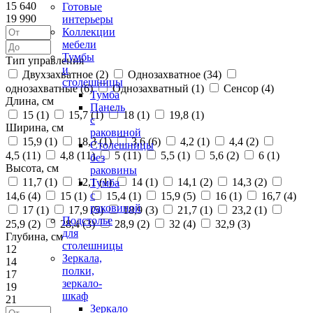
15 640
Готовые
19 990
интерьеры
Коллекции
мебели
Тумбы
Тип управления
и
Двухзахватное (
2
)
Однозахватное (
34
)
столешницы
однозахватные (
6
)
Однозахватный (
1
)
Сенсор (
4
)
Тумба
Длина, см
Панель
15 (
1
)
15,7 (
1
)
18 (
1
)
19,8 (
1
)
с
Ширина, см
раковиной
15,9 (
1
)
18,3 (
1
)
3,6 (
6
)
4,2 (
1
)
4,4 (
2
)
Столешницы
4,5 (
11
)
4,8 (
11
)
5 (
11
)
5,5 (
1
)
5,6 (
2
)
6 (
1
)
без
Высота, см
раковины
11,7 (
1
)
12,1 (
1
)
14 (
1
)
14,1 (
2
)
14,3 (
2
)
Тумба
с
14,6 (
4
)
15 (
1
)
15,4 (
1
)
15,9 (
5
)
16 (
1
)
16,7 (
4
)
раковиной
17 (
1
)
17,9 (
5
)
18,9 (
3
)
21,7 (
1
)
23,2 (
1
)
Подстолье
25,9 (
2
)
28,4 (
3
)
28,9 (
2
)
32 (
4
)
32,9 (
3
)
для
Глубина, см
столешницы
12
Зеркала,
14
полки,
17
зеркало-
19
шкаф
21
Зеркало