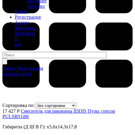
Чистящее
средство
Войти
Регистрация
Акции
Магазины
Контакты
О
нас
Войти
Регистрация
корзина пуста
Сортировка по:
17 427 Р
Смеситель для раковины IDDIS Пульс сенсор
PULSBS1i86
Габариты (Д Ш В Г): x5,6x14,3x17,8