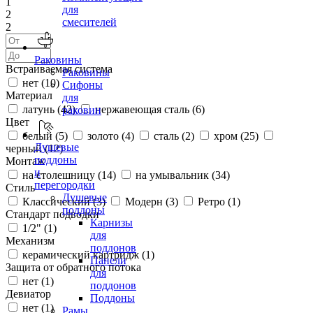
1
для
2
смесителей
2
Раковины
Встраиваемая система
Раковины
нет (
10
)
Сифоны
Материал
для
латунь (
42
)
нержавеющая сталь (
6
)
раковин
Цвет
белый (
5
)
золото (
4
)
сталь (
2
)
хром (
25
)
Душевые
черный (
12
)
поддоны
Монтаж
и
на столешницу (
14
)
на умывальник (
34
)
перегородки
Стиль
Душевые
Классический (
3
)
Модерн (
3
)
Ретро (
1
)
поддоны
Стандарт подводки
Карнизы
1/2" (
1
)
для
Механизм
поддонов
керамический картридж (
1
)
Панели
Защита от обратного потока
для
нет (
1
)
поддонов
Девиатор
Поддоны
нет (
1
)
Рамы