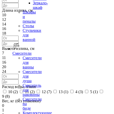
Зеркало-
шкаф
Длина излива, см
Шкафы
10
и
12
пеналы
14
Столы
16
Стульчики
18
для
ванной
Высота излива, см
7
Смесители
11
Смесители
16
для
20
ванны
24
Смесители
для
душа
Смеситель
Расход воды, л/мин
для
10 (
2
)
11 (
2
)
12 (
7
)
13 (
1
)
4 (
3
)
5 (
1
)
раковины
9 (
8
)
Смесители
Вес, кг (без упаковки)
на
0
биде
1
Комплектующие