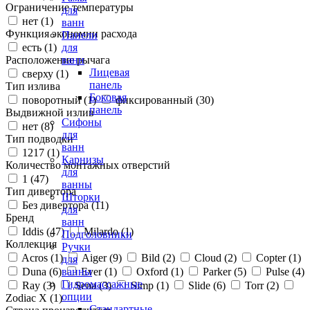
Ограничение температуры
для
нет (
1
)
ванн
Функция экономии расхода
Панели
есть (
1
)
для
Расположение рычага
ванн
Лицевая
сверху (
1
)
панель
Тип излива
Боковая
поворотный (
1
)
фиксированный (
30
)
панель
Выдвижной излив
Сифоны
нет (
8
)
для
Тип подводки
ванн
1217 (
1
)
Карнизы
Количество монтажных отверстий
для
1 (
47
)
ванны
Тип дивертора
Шторки
Без дивертора (
11
)
для
Бренд
ванн
Iddis (
47
)
Milardo (
1
)
Подголовники
Коллекция
Ручки
Acros (
1
)
Aiger (
9
)
Bild (
2
)
Cloud (
2
)
Copter (
1
)
для
Duna (
6
)
Ever (
1
)
Oxford (
1
)
Parker (
5
)
Pulse (
4
)
ванны
Гидромассажные
Ray (
3
)
Sena (
3
)
Simp (
1
)
Slide (
6
)
Torr (
2
)
опции
Zodiac X (
1
)
Стандартные