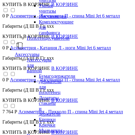
унитазы
КУПИТЬ
В КОРЗИНЕ
В КОРЗИНЕ
Умные
унитазы
0 Р
Асимметрия - Джулианна П - спина Mini Jet 6 металл
Инсталляции
Комплектующие
Габариты (Д Ш В Г): xxx
для
санфаянса
КУПИТЬ
В КОРЗИНЕ
В КОРЗИНЕ
Полотенцесушители
0 Р
Асимметрия - Катания Л - ноги Mini Jet 6 металл
Аксессуары
Габариты (Д Ш В Г): xxx
Аксессуары
для
КУПИТЬ
В КОРЗИНЕ
В КОРЗИНЕ
ванной
Бумагодержатели
0 Р
Асимметрия - Джулианна П - спина Mini Jet 4 металл
Держатели
для
Габариты (Д Ш В Г): xxx
полотенец
Дозаторы,
КУПИТЬ
В КОРЗИНЕ
В КОРЗИНЕ
стаканы
и
7 764 Р
Асимметрия - Пикколо П - спина Mini Jet 4 металл
держатели
Ершики
Габариты (Д Ш В Г): xxx
Крючки
Мыльницы
КУПИТЬ
В КОРЗИНЕ
В КОРЗИНЕ