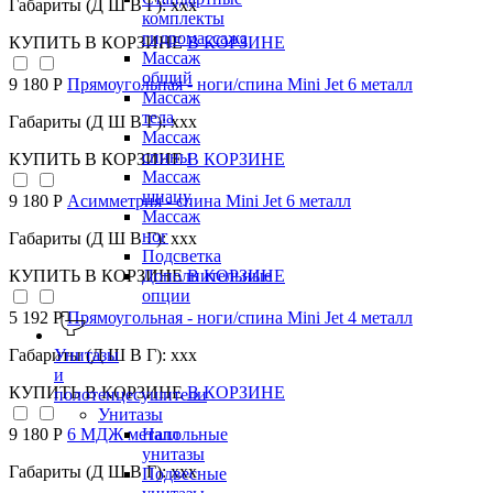
Габариты (Д Ш В Г): xxx
комплекты
гидромассажа
КУПИТЬ
В КОРЗИНЕ
В КОРЗИНЕ
Массаж
общий
9 180 Р
Прямоугольная - ноги/спина Mini Jet 6 металл
Массаж
тела
Габариты (Д Ш В Г): xxx
Массаж
спины
КУПИТЬ
В КОРЗИНЕ
В КОРЗИНЕ
Массаж
шиацу
9 180 Р
Асимметрия - спина Mini Jet 6 металл
Массаж
ног
Габариты (Д Ш В Г): xxx
Подсветка
КУПИТЬ
В КОРЗИНЕ
В КОРЗИНЕ
Дополнительные
опции
5 192 Р
Прямоугольная - ноги/спина Mini Jet 4 металл
Унитазы
Габариты (Д Ш В Г): xxx
и
КУПИТЬ
В КОРЗИНЕ
В КОРЗИНЕ
полотенцесушители
Унитазы
Напольные
9 180 Р
6 МДЖ металл
унитазы
Габариты (Д Ш В Г): xxx
Подвесные