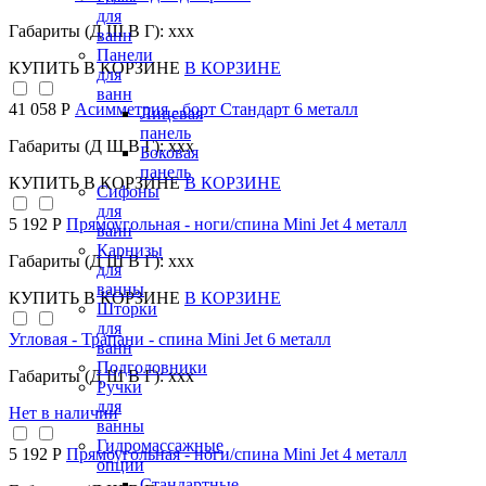
для
Габариты (Д Ш В Г): xxx
ванн
Панели
КУПИТЬ
В КОРЗИНЕ
В КОРЗИНЕ
для
ванн
41 058 Р
Асимметрия - борт Стандарт 6 металл
Лицевая
панель
Габариты (Д Ш В Г): xxx
Боковая
панель
КУПИТЬ
В КОРЗИНЕ
В КОРЗИНЕ
Сифоны
для
5 192 Р
Прямоугольная - ноги/спина Mini Jet 4 металл
ванн
Карнизы
Габариты (Д Ш В Г): xxx
для
ванны
КУПИТЬ
В КОРЗИНЕ
В КОРЗИНЕ
Шторки
для
Угловая - Трапани - спина Mini Jet 6 металл
ванн
Подголовники
Габариты (Д Ш В Г): xxx
Ручки
для
Нет в наличии
ванны
Гидромассажные
5 192 Р
Прямоугольная - ноги/спина Mini Jet 4 металл
опции
Стандартные