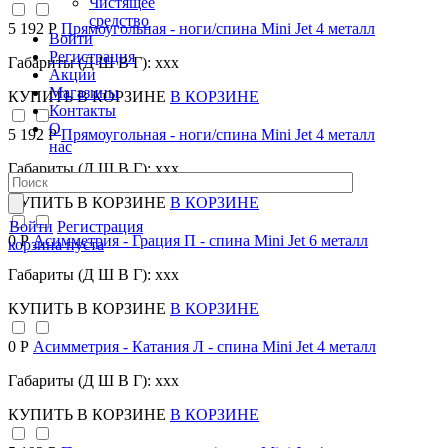
Чистящее
средство
5 192 Р
Прямоугольная - ноги/спина Mini Jet 4 металл
Войти
Регистрация
Габариты (Д Ш В Г): xxx
Акции
Магазины
КУПИТЬ
В КОРЗИНЕ
В КОРЗИНЕ
Контакты
О
5 192 Р
Прямоугольная - ноги/спина Mini Jet 4 металл
нас
Габариты (Д Ш В Г): xxx
КУПИТЬ
В КОРЗИНЕ
В КОРЗИНЕ
Войти
Регистрация
0 Р
Асимметрия - Грация П - спина Mini Jet 6 металл
корзина пуста
Габариты (Д Ш В Г): xxx
КУПИТЬ
В КОРЗИНЕ
В КОРЗИНЕ
0 Р
Асимметрия - Катания Л - спина Mini Jet 4 металл
Габариты (Д Ш В Г): xxx
КУПИТЬ
В КОРЗИНЕ
В КОРЗИНЕ