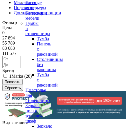
Массаж ног
Готовые
Подсветка
интерьеры
Дополнительные опции
Коллекции
мебели
Фильтр
Тумбы
Цена
и
0
столешницы
27 894
Тумба
55 789
Панель
83 683
с
111 577
раковиной
Столешницы
без
раковины
Бренд
Тумба
1Marka (
20
)
с
раковиной
Подстолье
для
столешницы
Зеркала,
полки,
зеркало-
шкаф
Вид каталога
Зеркало