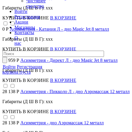
Чистящее
средство
Габариты (Д Ш В Г): xxx
Войти
Регистрация
КУПИТЬ
В КОРЗИНЕ
В КОРЗИНЕ
Акции
Магазины
0 Р
Асимметрия - Катания Л - дно Magic Jet 8 металл
Контакты
О
Габариты (Д Ш В Г): xxx
нас
КУПИТЬ
В КОРЗИНЕ
В КОРЗИНЕ
30 959 Р
Асимметрия - Директ Л - дно Magic Jet 8 металл
Войти
Регистрация
Габариты (Д Ш В Г): xxx
корзина пуста
КУПИТЬ
В КОРЗИНЕ
В КОРЗИНЕ
28 138 Р
Асимметрия - Пикколо Л - дно Аэромассаж 12 металл
Габариты (Д Ш В Г): xxx
КУПИТЬ
В КОРЗИНЕ
В КОРЗИНЕ
28 138 Р
Асимметрия - дно Аэромассаж 12 металл