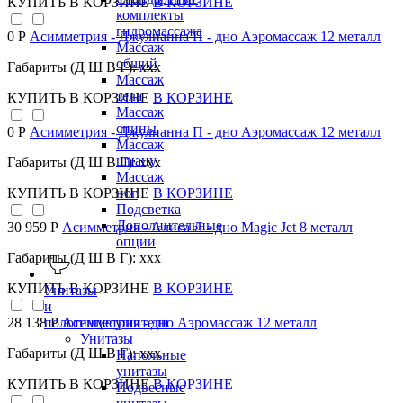
КУПИТЬ
В КОРЗИНЕ
В КОРЗИНЕ
комплекты
гидромассажа
0 Р
Асимметрия - Джулианна П - дно Аэромассаж 12 металл
Массаж
общий
Габариты (Д Ш В Г): xxx
Массаж
тела
КУПИТЬ
В КОРЗИНЕ
В КОРЗИНЕ
Массаж
спины
0 Р
Асимметрия - Джулианна П - дно Аэромассаж 12 металл
Массаж
шиацу
Габариты (Д Ш В Г): xxx
Массаж
КУПИТЬ
В КОРЗИНЕ
В КОРЗИНЕ
ног
Подсветка
Дополнительные
30 959 Р
Асимметрия - Алиса Л - дно Magic Jet 8 металл
опции
Габариты (Д Ш В Г): xxx
КУПИТЬ
В КОРЗИНЕ
В КОРЗИНЕ
Унитазы
и
полотенцесушители
28 138 Р
Асимметрия - дно Аэромассаж 12 металл
Унитазы
Габариты (Д Ш В Г): xxx
Напольные
унитазы
КУПИТЬ
В КОРЗИНЕ
В КОРЗИНЕ
Подвесные