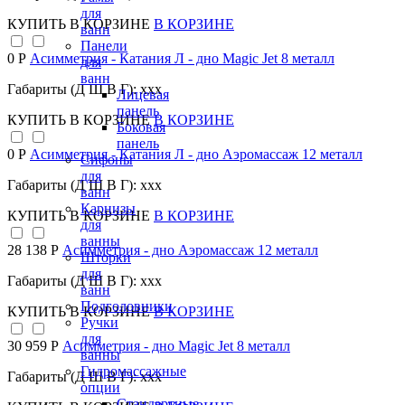
для
КУПИТЬ
В КОРЗИНЕ
В КОРЗИНЕ
ванн
Панели
0 Р
Асимметрия - Катания Л - дно Magic Jet 8 металл
для
ванн
Габариты (Д Ш В Г): xxx
Лицевая
панель
КУПИТЬ
В КОРЗИНЕ
В КОРЗИНЕ
Боковая
панель
0 Р
Асимметрия - Катания Л - дно Аэромассаж 12 металл
Сифоны
для
Габариты (Д Ш В Г): xxx
ванн
Карнизы
КУПИТЬ
В КОРЗИНЕ
В КОРЗИНЕ
для
ванны
28 138 Р
Асимметрия - дно Аэромассаж 12 металл
Шторки
для
Габариты (Д Ш В Г): xxx
ванн
Подголовники
КУПИТЬ
В КОРЗИНЕ
В КОРЗИНЕ
Ручки
для
30 959 Р
Асимметрия - дно Magic Jet 8 металл
ванны
Гидромассажные
Габариты (Д Ш В Г): xxx
опции
Стандартные