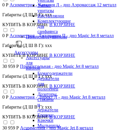
унитазы
0 Р
Асимметрия - Катания Л - дно Аэромассаж 12 металл
Умные
унитазы
Габариты (Д Ш В Г): xxx
Инсталляции
Комплектующие
КУПИТЬ
В КОРЗИНЕ
В КОРЗИНЕ
для
санфаянса
0 Р
Асимметрия - Джулианна П - дно Magic Jet 8 металл
Полотенцесушители
Габариты (Д Ш В Г): xxx
Аксессуары
КУПИТЬ
В КОРЗИНЕ
В КОРЗИНЕ
Аксессуары
для
30 959 Р
Прямоугольная - дно Magic Jet 8 металл
ванной
Бумагодержатели
Габариты (Д Ш В Г): xxx
Держатели
для
КУПИТЬ
В КОРЗИНЕ
В КОРЗИНЕ
полотенец
Дозаторы,
0 Р
Асимметрия - Директ Л - дно Magic Jet 8 металл
стаканы
и
Габариты (Д Ш В Г): xxx
держатели
Ершики
КУПИТЬ
В КОРЗИНЕ
В КОРЗИНЕ
Крючки
Мыльницы
30 959 Р
Асимметрия - дно Magic Jet 8 металл