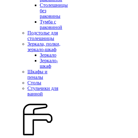
Столешницы
без
раковины
Тумба с
раковиной
Подстолье для
столешницы
Зеркала, полки,
зеркало-шкаф
Зеркало
Зеркало-
шкаф
Шкафы и
пеналы
Столы
Стульчики для
ванной