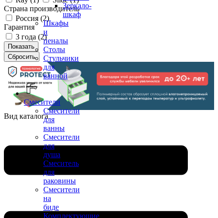
Зеркало-
Страна производитель
шкаф
Россия (
2
)
Шкафы
Гарантия
и
3 года (
2
)
пеналы
Столы
Стульчики
для
ванной
Смесители
Смесители
Вид каталога
для
ванны
Смесители
для
душа
Смеситель
для
раковины
Смесители
на
биде
Комплектующие