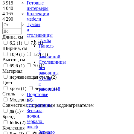
3 915
Готовые
4 040
интерьеры
4 165
Коллекции
4 290
мебели
Тумбы
и
столешницы
Длина, см
Тумба
6,2 (
1
)
7,8 (
1
)
Панель
Ширина, см
с
10,9 (
1
)
12,4 (
1
)
раковиной
Высота, см
Столешницы
69,6 (
1
)
70 (
1
)
без
Материал
раковины
нержавеющая сталь (
2
)
Тумба
Цвет
с
хром (
1
)
черный (
1
)
раковиной
Стиль
Подстолье
Модерн (
2
)
для
Совместима с проточным водонагревателем
столешницы
Зеркала,
да (
1
)
полки,
Бренд
зеркало-
Iddis (
2
)
шкаф
Коллекция
Зеркало
Ray (
1
)
Slide (
1
)