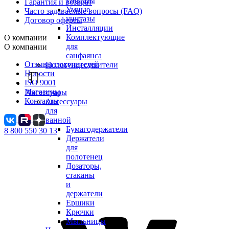
унитазы
Гарантия и возврат
Умные
Часто задаваемые вопросы (FAQ)
унитазы
Договор оферты
Инсталляции
Комплектующие
О компании
для
О компании
санфаянса
Отзывы покупателей
Полотенцесушители
Новости
ISO 9001
Магазины
Аксессуары
Контакты
Аксессуары
для
ванной
Бумагодержатели
8 800 550 30 13
Держатели
для
полотенец
Дозаторы,
стаканы
и
держатели
Ершики
Крючки
Мыльницы