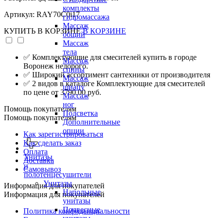
комплекты
Артикул: RAY70C0i17
гидромассажа
Массаж
КУПИТЬ
В КОРЗИНЕ
В КОРЗИНЕ
общий
Массаж
тела
✅ Комплектующие для смесителей купить в городе
Массаж
Воронеж недорого.
спины
✅ Широкий ассортимент сантехники от производителя
Массаж
✅ 2 видов в каталоге Комплектующие для смесителей
шиацу
по цене от 3790.00 руб.
Массаж
ног
Помощь покупателям
Подсветка
Помощь покупателям
Дополнительные
опции
Как зарегистрироваться
Как сделать заказ
Оплата
Унитазы
Доставка
и
Самовывоз
полотенцесушители
Унитазы
Информация для покупателей
Напольные
Информация для покупателей
унитазы
Подвесные
Политика конфиденциальности