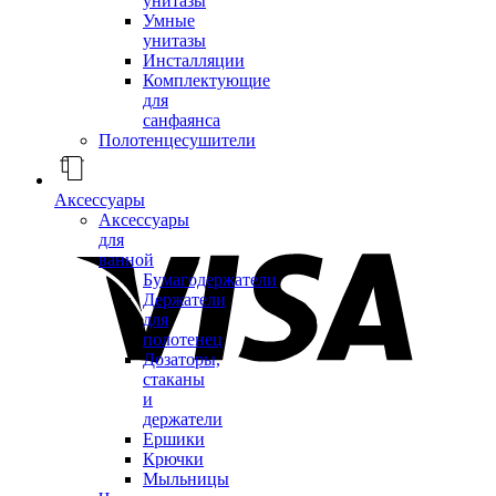
унитазы
Умные
унитазы
Инсталляции
Комплектующие
для
санфаянса
Полотенцесушители
Аксессуары
Аксессуары
для
ванной
Бумагодержатели
Держатели
для
полотенец
Дозаторы,
стаканы
и
держатели
Ершики
Крючки
Мыльницы