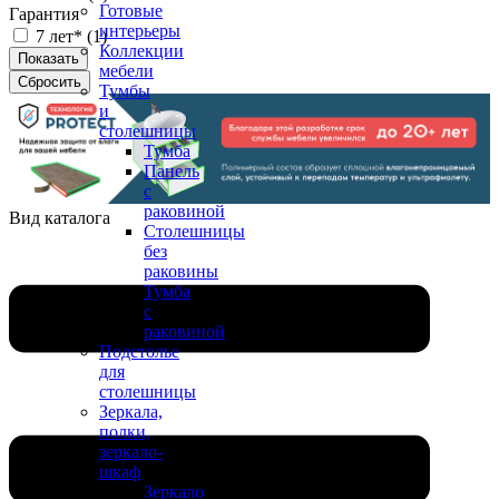
Готовые
Гарантия
интерьеры
7 лет* (
1
)
Коллекции
мебели
Тумбы
и
столешницы
Тумба
Панель
с
раковиной
Вид каталога
Столешницы
без
раковины
Тумба
с
раковиной
Подстолье
для
столешницы
Зеркала,
полки,
зеркало-
шкаф
Зеркало