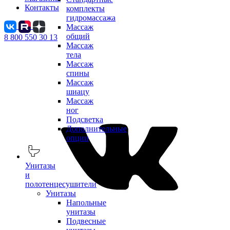
Контакты
комплекты
гидромассажа
Массаж
общий
8 800 550 30 13
Массаж
тела
Массаж
спины
Массаж
шиацу
Массаж
ног
Подсветка
Дополнительные
опции
Унитазы
и
полотенцесушители
Унитазы
Напольные
унитазы
Подвесные