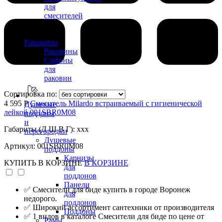
для
смесителей
Раковины
Раковины
Сифоны
для
раковин
Сортировка по:
4 595 Р
Смеситель Milardo встраиваемый с гигиенической
Душевые
лейкой 001SBR0M08
поддоны
и
Габариты (Д Ш В Г): xxx
перегородки
Душевые
Артикул: 001SBR0M08
поддоны
Карнизы
КУПИТЬ
В КОРЗИНЕ
В КОРЗИНЕ
для
поддонов
Панели
✅ Смесители для биде купить в городе Воронеж
для
недорого.
поддонов
✅ Широкий ассортимент сантехники от производителя
Поддоны
✅ 1 видов в каталоге Смесители для биде по цене от
Рамы