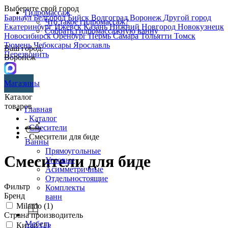
Выберите свой город
Гидромассаж
Барнаул
Белгород
Бийск
Волгоград
Воронеж
Другой город
Что такое гидромассаж?
Екатеринбург
Ижевск
Казань
Нижний Новгород
Новокузнецк
Собрать гидромассажную ванну
Новосибирск
Оренбург
Пермь
Самара
Тольятти
Томск
Тюмень
Чебоксары
Ярославль
Ваш город:
Перезвонить
Воронеж
Магазины
Каталог
товаров
Главная
-
Каталог
-
Смесители
- Смесители для биде
Ванны
Прямоугольные
Смесители для биде
Угловые
Асимметричные
Отдельностоящие
Фильтр
Комплекты
Бренд
ванн
Milardo (
1
)
Страна производитель
Мебель
Китай (
1
)