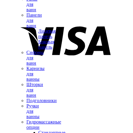
для
ванн
Панели
для
ванн
Лицевая
панель
Боковая
панель
Сифоны
для
ванн
Карнизы
для
ванны
Шторки
для
ванн
Подголовники
Ручки
для
ванны
Гидромассажные
опции
Стандартные