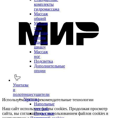
комплекты
гидромассажа
Массаж
общий
Массаж
тела
Массаж
спины
Массаж
шиацу
Массаж
ног
Подсветка
Дополнительные
опции
Унитазы
и
полотенцесушители
Унитазы
Используем куки и рекомендательные технологии
Напольные
Наш сайт использует файлы cookies. Продолжая просмотр
унитазы
сайта, вы соглашаетесь с использованием файлов cookies в
Подвесные