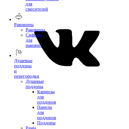
для
смесителей
Раковины
Раковины
Сифоны
для
раковин
Душевые
поддоны
и
перегородки
Душевые
поддоны
Карнизы
для
поддонов
Панели
для
поддонов
Поддоны
Рамы