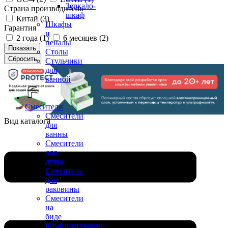
Зеркало-
Страна производитель
шкаф
Китай (
3
)
Шкафы
Гарантия
и
2 года (
1
)
6 месяцев (
2
)
пеналы
Столы
Стульчики
для
ванной
Смесители
Смесители
Вид каталога
для
ванны
Смесители
для
душа
Смеситель
для
раковины
Смесители
на
биде
Комплектующие