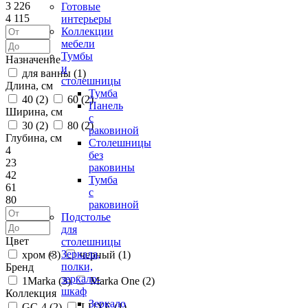
3 226
Готовые
4 115
интерьеры
Коллекции
мебели
Тумбы
Назначение
и
для ванны (
1
)
столешницы
Длина, см
Тумба
40 (
2
)
60 (
2
)
Панель
Ширина, см
с
30 (
2
)
80 (
2
)
раковиной
Глубина, см
Столешницы
4
без
23
раковины
42
Тумба
61
с
80
раковиной
Подстолье
для
Цвет
столешницы
Зеркала,
хром (
3
)
черный (
1
)
полки,
Бренд
зеркало-
1Marka (
3
)
Marka One (
2
)
шкаф
Коллекция
Зеркало
GC-4 (
2
)
LUXE (
1
)