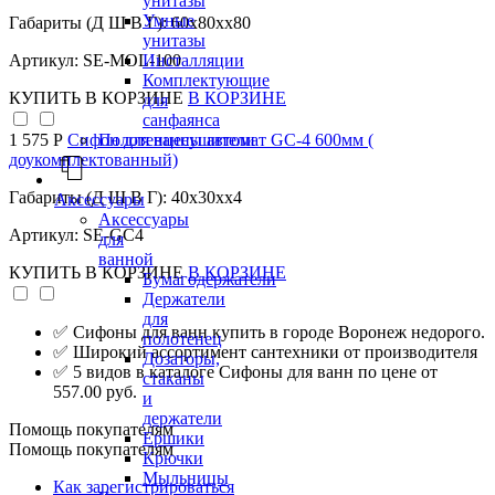
унитазы
Умные
Габариты (Д Ш В Г): 60x80xx80
унитазы
Инсталляции
Артикул: SE-MOL-100
Комплектующие
КУПИТЬ
В КОРЗИНЕ
В КОРЗИНЕ
для
санфаянса
Полотенцесушители
1 575 Р
Сифон для ванны автомат GC-4 600мм (
доукомплектованный)
Габариты (Д Ш В Г): 40x30xx4
Аксессуары
Аксессуары
Артикул: SE-GC4
для
ванной
КУПИТЬ
В КОРЗИНЕ
В КОРЗИНЕ
Бумагодержатели
Держатели
для
✅ Сифоны для ванн купить в городе Воронеж недорого.
полотенец
✅ Широкий ассортимент сантехники от производителя
Дозаторы,
✅ 5 видов в каталоге Сифоны для ванн по цене от
стаканы
557.00 руб.
и
держатели
Помощь покупателям
Ершики
Помощь покупателям
Крючки
Мыльницы
Как зарегистрироваться