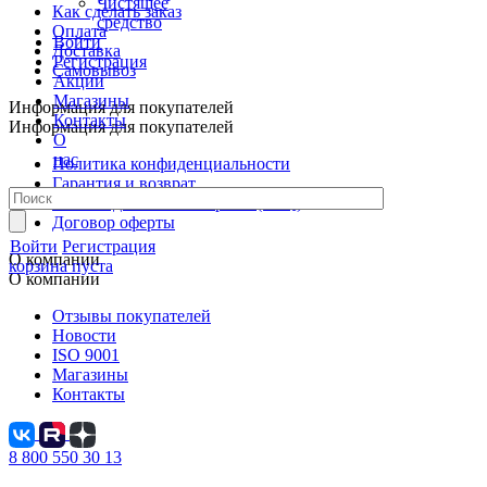
Чистящее
Как сделать заказ
средство
Оплата
Войти
Доставка
Регистрация
Самовывоз
Акции
Магазины
Информация для покупателей
Контакты
Информация для покупателей
О
нас
Политика конфиденциальности
Гарантия и возврат
Часто задаваемые вопросы (FAQ)
Договор оферты
Войти
Регистрация
О компании
корзина пуста
О компании
Отзывы покупателей
Новости
ISO 9001
Магазины
Контакты
8 800 550 30 13