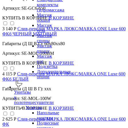
комплекты
Артикул: SE-GC6-650
гидромассажа
Массаж
КУПИТЬ
В КОРЗИНЕ
В КОРЗИНЕ
общий
Массаж
3 140 Р
Слив-перелив МАРКА ЛЮКС/MARKA ONE Luxe 600
тела
ФКб ЧЕРНЫЙ МАТОВЫЙ
Массаж
спины
Габариты (Д Ш В Г): 60x80xx80
Массаж
шиацу
Артикул: SE-MOL-100BM
Массаж
ног
КУПИТЬ
В КОРЗИНЕ
В КОРЗИНЕ
Подсветка
Дополнительные
4 115 Р
Слив-перелив МАРКА ЛЮКС/MARKA ONE Luxe 600
опции
ФКб БЕЛЫЙ
Габариты (Д Ш В Г): xxx
Унитазы
и
Артикул: SE-MOL-100W
полотенцесушители
Унитазы
КУПИТЬ
В КОРЗИНЕ
В КОРЗИНЕ
Напольные
унитазы
2 625 Р
Слив-перелив МАРКА ЛЮКС/MARKA ONE Luxe 600
Подвесные
ФК