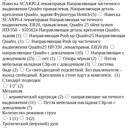
Навеска SCARPI-4 левая/правая Направляющая частичного
выдвижения Quadro правая/левая, Направляющая деталь
крепления Quadro, задняя Фурнитура Hettich (
5
)
Навеска
SCARPI-4 левая/правая Направляющая частичного
выдвижения, ЕВ20, правая/левая, Quadro 25 silent system
HD/350 – 9105624 Направляющая деталь крепления Quadro,
задняя (
1
)
Направляющая Push up Quadro25 Направляющая
Quadro (
1
)
Направляющая Push up частичного
выдвижения Quadro25 НР/350 ,левая/правая, ЕВ20 (
6
)
направляющие Quadro с доводчиком (
10
)
Направляющие с
доводчиком (
25
)
нет (
1
)
Опора чёрная (
2
)
Петля
мебельная вкладная Clip-on с доводчиком (
3
)
система
биде (
2
)
Со светодиодной подсветкой. Без выключателя -
выход свободный. Крепления к стене идут в комплекте. (
1
)
Стандарт подводки
1/2" (
2
)
Механизм
керамический картридж (
2
)
направляющие частичного
выдвижения (
11
)
Петля мебельная накладная Clip-on с
доводчиком (
7
)
Количество режимов струи
1 (
1
)
3 (
2
)
Тропический (верхний) душ