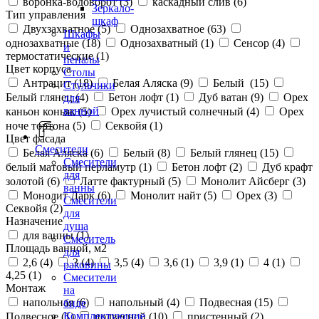
воронка-водоворот (
3
)
каскадный слив (
6
)
Зеркало-
Тип управления
шкаф
Двухзахватное (
5
)
Однозахватное (
63
)
Шкафы
однозахватные (
18
)
Однозахватный (
1
)
Сенсор (
4
)
и
термостатические (
1
)
пеналы
Цвет корпуса
Столы
Антрацит (
18
)
Белая Аляска (
9
)
Белый (
15
)
Стульчики
Белый глянец (
4
)
Бетон лофт (
1
)
Дуб ватан (
9
)
Орех
для
ванной
каньон коньяк (
5
)
Орех лучистый солнечный (
4
)
Орех
ноче тортона (
5
)
Секвойя (
1
)
Цвет фасада
Смесители
Белая Аляска (
6
)
Белый (
8
)
Белый глянец (
15
)
Смесители
белый матовый перламутр (
1
)
Бетон лофт (
2
)
Дуб крафт
для
золотой (
6
)
Латте фактурный (
5
)
Монолит Айсберг (
3
)
ванны
Монолит Дарк (
6
)
Монолит найт (
5
)
Орех (
3
)
Смесители
Секвойя (
2
)
для
Назначение
душа
для ванны (
1
)
Смеситель
Площадь ванной, м2
для
2,6 (
4
)
3 (
4
)
3,5 (
4
)
3,6 (
1
)
3,9 (
1
)
4 (
1
)
раковины
4,25 (
1
)
Смесители
Монтаж
на
напольная (
6
)
напольный (
4
)
Подвесная (
15
)
биде
Комплектующие
Подвесное (
1
)
подвесной (
10
)
пристенный (
2
)