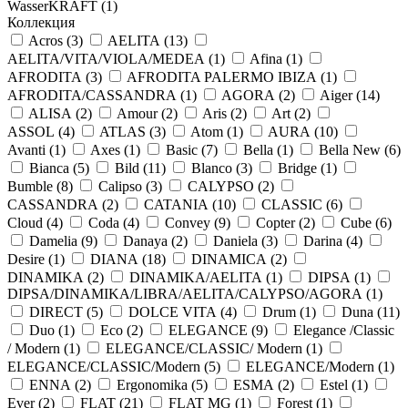
WasserKRAFT (
1
)
Коллекция
Acros (
3
)
AELITA (
13
)
AELITA/VITA/VIOLA/MEDEA (
1
)
Afina (
1
)
AFRODITA (
3
)
AFRODITA PALERMO IBIZA (
1
)
AFRODITA/CASSANDRA (
1
)
AGORA (
2
)
Aiger (
14
)
ALISA (
2
)
Amour (
2
)
Aris (
2
)
Art (
2
)
ASSOL (
4
)
ATLAS (
3
)
Atom (
1
)
AURA (
10
)
Avanti (
1
)
Axes (
1
)
Basic (
7
)
Bella (
1
)
Bella New (
6
)
Bianca (
5
)
Bild (
11
)
Blanco (
3
)
Bridge (
1
)
Bumble (
8
)
Calipso (
3
)
CALYPSO (
2
)
CASSANDRA (
2
)
CATANIA (
10
)
CLASSIC (
6
)
Cloud (
4
)
Coda (
4
)
Convey (
9
)
Copter (
2
)
Cube (
6
)
Damelia (
9
)
Danaya (
2
)
Daniela (
3
)
Darina (
4
)
Desire (
1
)
DIANA (
18
)
DINAMICA (
2
)
DINAMIKA (
2
)
DINAMIKA/AELITA (
1
)
DIPSA (
1
)
DIPSA/DINAMIKA/LIBRA/AELITA/CALYPSO/AGORA (
1
)
DIRECT (
5
)
DOLCE VITA (
4
)
Drum (
1
)
Duna (
11
)
Duo (
1
)
Eco (
2
)
ELEGANCE (
9
)
Elegance /Classic
/ Modern (
1
)
ELEGANCE/CLASSIC/ Modern (
1
)
ELEGANCE/CLASSIC/Modern (
5
)
ELEGANCE/Modern (
1
)
ENNA (
2
)
Ergonomika (
5
)
ESMA (
2
)
Estel (
1
)
Ever (
2
)
FLAT (
21
)
FLAT MG (
1
)
Forest (
1
)