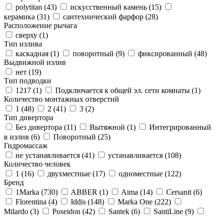
polytitan (
43
)
искусственный камень (
15
)
керамика (
31
)
сантехнический фарфор (
28
)
Расположение рычага
сверху (
1
)
Тип излива
каскадная (
1
)
поворотный (
9
)
фиксированный (
48
)
Выдвижной излив
нет (
19
)
Тип подводки
1217 (
1
)
Подключается к общей эл. сети комнаты (
1
)
Количество монтажных отверстий
1 (
48
)
2 (
41
)
3 (
2
)
Тип дивертора
Без дивертора (
11
)
Вытяжной (
1
)
Интегрированный
в излив (
6
)
Поворотный (
25
)
Гидромассаж
не устанавливается (
41
)
устанавливается (
108
)
Количество человек
1 (
16
)
двухместные (
17
)
одноместные (
122
)
Бренд
1Marka (
730
)
ABBER (
1
)
Aima (
14
)
Cersanit (
6
)
Florentina (
4
)
Iddis (
148
)
Marka One (
222
)
Milardo (
3
)
Poseidon (
42
)
Santek (
6
)
SantiLine (
9
)