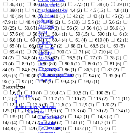
36,8 (
1
)
360 (
1
)
37 (
3
)
37,5 (
1
)
38 (
3
)
39 (
11
)
комплекты
390 (
1
)
4 (
2
)
4,2 (
1
)
4,4 (
2
)
4,5 (
12
)
4,8 (
11
)
гидромассажа
Массаж
40 (
19
)
41 (
2
)
410 (
1
)
42 (
2
)
43 (
1
)
45 (
2
)
общий
47,9 (
1
)
48,4 (
1
)
49 (
2
)
5 (
30
)
5,5 (
1
)
5,6 (
2
)
Массаж
50 (
25
)
50,6 (
1
)
55 (
3
)
56 (
5
)
56,4 (
1
)
56,6 (
1
)
тела
57,6 (
4
)
58 (
4
)
58,4 (
1
)
59 (
15
)
590 (
1
)
6 (
3
)
Массаж
6,8 (
1
)
60 (
94
)
60,4 (
4
)
61 (
4
)
610 (
4
)
62 (
1
)
спины
65 (
4
)
66 (
10
)
67 (
2
)
68 (
2
)
68,5 (
3
)
69 (
5
)
Массаж
69,4 (
1
)
70 (
120
)
700 (
1
)
71 (
4
)
710 (
4
)
шиацу
74 (
2
)
74,6 (
4
)
75 (
62
)
76,5 (
1
)
77 (
3
)
78 (
2
)
Массаж
79 (
4
)
8,9 (
1
)
80 (
80
)
80,6 (
1
)
800 (
1
)
81 (
6
)
ног
Подсветка
84 (
3
)
84,6 (
1
)
85 (
3
)
86 (
1
)
86,5 (
2
)
87 (
2
)
Дополнительные
89,6 (
5
)
90 (
49
)
900 (
1
)
93 (
1
)
94 (
5
)
95 (
6
)
опции
96 (
1
)
97 (
1
)
99 (
3
)
99,4 (
3
)
99,6 (
1
)
Высота, см
1,6 (
2
)
10 (
4
)
10,4 (
1
)
10,5 (
1
)
100 (
5
)
Унитазы
11,2 (
2
)
11,5 (
4
)
11,7 (
1
)
110 (
7
)
115 (
2
)
12 (
11
)
и
12,1 (
1
)
12,5 (
9
)
12,6 (
1
)
12,9 (
1
)
120 (
2
)
полотенцесушители
125 (
1
)
13,5 (
4
)
13,6 (
5
)
13.3 (
4
)
130 (
2
)
134 (
1
)
Унитазы
139 (
1
)
14 (
1
)
14,1 (
2
)
14,2 (
1
)
14,3 (
2
)
Напольные
14,6 (
4
)
14,7 (
2
)
140 (
2
)
141 (
1
)
141,7 (
1
)
унитазы
Подвесные
144,8 (
1
)
145 (
1
)
1468 (
1
)
1472 (
1
)
15 (
7
)