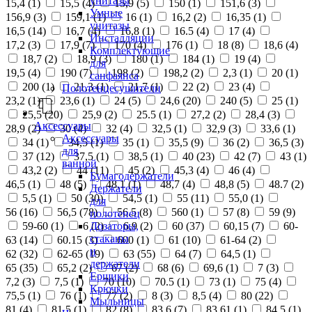
унитазы
15,4 (
1
)
15,5 (
4
)
15,9 (
5
)
150 (
1
)
151,6 (
3
)
Умные
156,9 (
3
)
159,1 (
1
)
16 (
1
)
16,2 (
2
)
16,35 (
1
)
унитазы
16,5 (
14
)
16,7 (
4
)
16,8 (
1
)
16.5 (
4
)
17 (
4
)
Инсталляции
17,2 (
3
)
17,9 (
7
)
170 (
4
)
176 (
1
)
18 (
8
)
18,6 (
4
)
Комплектующие
18,7 (
2
)
18,9 (
3
)
180 (
1
)
184 (
1
)
19 (
4
)
для
19,5 (
4
)
190 (
7
)
198 (
2
)
198,2 (
2
)
2,3 (
1
)
20 (
1
)
санфаянса
200 (
1
)
21,3 (
1
)
21,7 (
1
)
22 (
2
)
23 (
4
)
Полотенцесушители
23,2 (
1
)
23,6 (
1
)
24 (
5
)
24,6 (
20
)
240 (
5
)
25 (
1
)
25,5 (
20
)
25,9 (
2
)
25.5 (
1
)
27,2 (
2
)
28,4 (
3
)
Аксессуары
28,9 (
2
)
30 (
4
)
32 (
4
)
32,5 (
1
)
32,9 (
3
)
33,6 (
1
)
Аксессуары
34 (
1
)
34,5 (
1
)
35 (
1
)
35,5 (
9
)
36 (
2
)
36,5 (
3
)
для
37 (
12
)
37,5 (
1
)
38,5 (
1
)
40 (
23
)
42 (
7
)
43 (
1
)
ванной
43,2 (
2
)
44 (
11
)
45 (
2
)
45,3 (
4
)
46 (
4
)
Бумагодержатели
46,5 (
1
)
48 (
5
)
48,1 (
1
)
48,7 (
4
)
48,8 (
5
)
48.7 (
2
)
Держатели
5,5 (
1
)
50 (
30
)
54,5 (
1
)
55 (
11
)
55,0 (
1
)
для
56 (
16
)
56,5 (
78
)
56.5 (
8
)
560 (
1
)
57 (
8
)
59 (
9
)
полотенец
Дозаторы,
59-60 (
1
)
6 (
2
)
6,9 (
2
)
60 (
37
)
60,15 (
7
)
60-
стаканы
63 (
14
)
60.15 (
3
)
600 (
1
)
61 (
10
)
61-64 (
2
)
и
62 (
32
)
62-65 (
19
)
63 (
55
)
64 (
7
)
64,5 (
1
)
держатели
65 (
35
)
65,2 (
2
)
67 (
2
)
68 (
6
)
69,6 (
1
)
7 (
3
)
Ершики
7,2 (
3
)
7,5 (
1
)
70 (
10
)
70.5 (
1
)
73 (
1
)
75 (
4
)
Крючки
75,5 (
1
)
76 (
1
)
77 (
2
)
8 (
3
)
8,5 (
4
)
80 (
22
)
Мыльницы
81 (
4
)
81,5 (
1
)
82 (
8
)
83,6 (
7
)
83,61 (
1
)
84,5 (
1
)