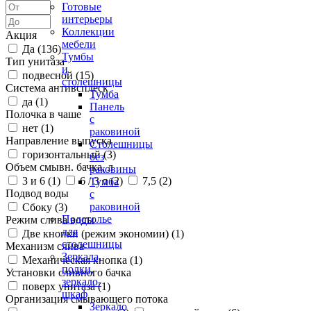
Готовые
интерьеры
Коллекции
Акция
мебели
Да (
136
)
Тумбы
Тип унитаза
и
подвесной (
15
)
столешницы
Система антивсплеск
Тумба
да (
1
)
Панель
Полочка в чаше
с
нет (
1
)
раковиной
Направление выпуска
Столешницы
горизонтальный (
3
)
без
Объем смывн. бачка, л
раковины
3 и 6 (
1
)
6 / 3 л (
2
)
7,5 (
2
)
Тумба
Подвод воды
с
раковиной
Сбоку (
3
)
Подстолье
Режим слива воды
для
Две кнопки (режим экономии) (
1
)
столешницы
Механизм слива
Зеркала,
Механическая кнопка (
1
)
полки,
Установки сливного бачка
зеркало-
поверх унитаза (
1
)
шкаф
Организация смывающего потока
Зеркало