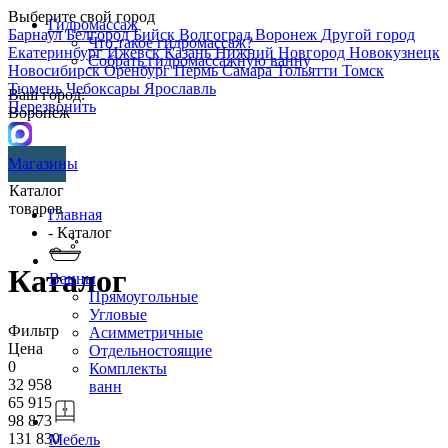
Выберите свой город
Гидромассаж
Барнаул
Белгород
Бийск
Волгоград
Воронеж
Другой город
Что такое гидромассаж?
Екатеринбург
Ижевск
Казань
Нижний Новгород
Новокузнецк
Собрать гидромассажную ванну
Новосибирск
Оренбург
Пермь
Самара
Тольятти
Томск
Тюмень
Чебоксары
Ярославль
Ваш город:
Перезвонить
Воронеж
Магазины
Каталог
товаров
Главная
- Каталог
Каталог
Ванны
Прямоугольные
Угловые
Фильтр
Асимметричные
Цена
Отдельностоящие
0
Комплекты
32 958
ванн
65 915
98 873
131 830
Мебель