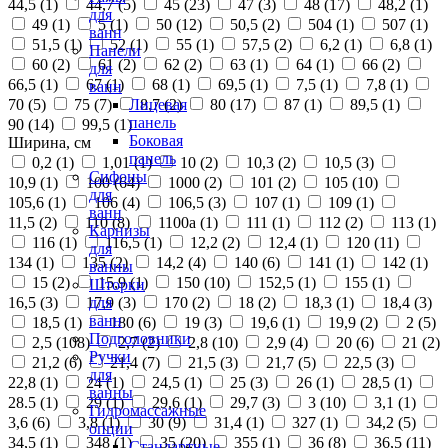
44,5 (
1
)
44,7 (
5
)
45 (
23
)
47 (
3
)
48 (
17
)
48,2 (
1
)
для
49 (
1
)
5 (
1
)
50 (
12
)
50,5 (
2
)
504 (
1
)
507 (
1
)
ванн
51,5 (
1
)
52 (
1
)
55 (
1
)
57,5 (
2
)
6,2 (
1
)
6,8 (
1
)
Панели
60 (
2
)
61 (
2
)
62 (
2
)
63 (
1
)
64 (
1
)
66 (
2
)
для
66,5 (
1
)
67 (
1
)
68 (
1
)
69,5 (
1
)
7,5 (
1
)
7,8 (
1
)
ванн
70 (
5
)
75 (
7
)
8,7 (
2
)
80 (
17
)
87 (
1
)
89,5 (
1
)
Лицевая
панель
90 (
14
)
99,5 (
1
)
Боковая
Ширина, см
панель
0,2 (
1
)
1,01 (
1
)
10 (
2
)
10,3 (
2
)
10,5 (
3
)
Сифоны
10,9 (
1
)
100 (
64
)
1000 (
2
)
101 (
2
)
105 (
10
)
для
105,6 (
1
)
106 (
4
)
106,5 (
3
)
107 (
1
)
109 (
1
)
ванн
11,5 (
2
)
110 (
8
)
1100а (
1
)
111 (
1
)
112 (
2
)
113 (
1
)
Карнизы
116 (
1
)
116,5 (
1
)
12,2 (
2
)
12,4 (
1
)
120 (
11
)
для
134 (
1
)
135 (
2
)
14,2 (
4
)
140 (
6
)
141 (
1
)
142 (
1
)
ванны
15 (
2
)
15,9 (
1
)
150 (
10
)
152,5 (
1
)
155 (
1
)
Шторки
16,5 (
3
)
17,9 (
3
)
170 (
2
)
18 (
2
)
18,3 (
1
)
18,4 (
3
)
для
ванн
18,5 (
1
)
180 (
6
)
19 (
3
)
19,6 (
1
)
19,9 (
2
)
2 (
5
)
Подголовники
2,5 (
108
)
2,7 (
2
)
2,8 (
10
)
2,9 (
4
)
20 (
6
)
21 (
2
)
Ручки
21,2 (
6
)
21,4 (
7
)
21,5 (
3
)
21,7 (
5
)
22,5 (
3
)
для
22,8 (
1
)
24 (
1
)
24,5 (
1
)
25 (
3
)
26 (
1
)
28,5 (
1
)
ванны
28.5 (
1
)
29 (
1
)
29,6 (
1
)
29,7 (
3
)
3 (
10
)
3,1 (
1
)
Гидромассажные
3,6 (
6
)
3,8 (
1
)
30 (
9
)
31,4 (
1
)
327 (
1
)
34,2 (
5
)
опции
34,5 (
1
)
348 (
1
)
35 (
20
)
355 (
1
)
36 (
8
)
36,5 (
11
)
Стандартные