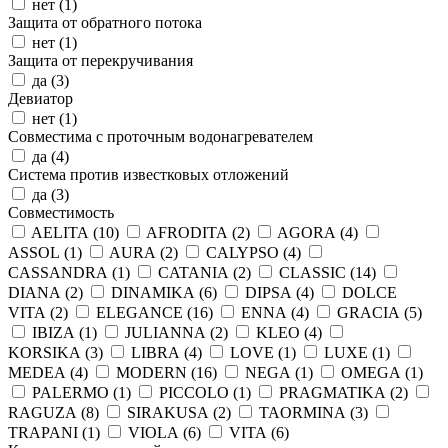
нет (
1
)
Защита от обратного потока
нет (
1
)
Защита от перекручивания
да (
3
)
Девиатор
нет (
1
)
Совместима с проточным водонагревателем
да (
4
)
Система против известковых отложений
да (
3
)
Совместимость
AELITA (
10
)
AFRODITA (
2
)
AGORA (
4
)
ASSOL (
1
)
AURA (
2
)
CALYPSO (
4
)
CASSANDRA (
1
)
CATANIA (
2
)
CLASSIC (
14
)
DIANA (
2
)
DINAMIKA (
6
)
DIPSA (
4
)
DOLCE
VITA (
2
)
ELEGANCE (
16
)
ENNA (
4
)
GRACIA (
5
)
IBIZA (
1
)
JULIANNA (
2
)
KLEO (
4
)
KORSIKA (
3
)
LIBRA (
4
)
LOVE (
1
)
LUXE (
1
)
MEDEA (
4
)
MODERN (
16
)
NEGA (
1
)
OMEGA (
1
)
PALERMO (
1
)
PICCOLO (
1
)
PRAGMATIKA (
2
)
RAGUZA (
8
)
SIRAKUSA (
2
)
TAORMINA (
3
)
TRAPANI (
1
)
VIOLA (
6
)
VITA (
6
)