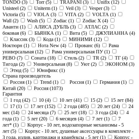
TONDO (
3
)
Torr (
5
)
TRAPANI (
3
)
Unifix (
12
)
Unisteel (
2
)
Uniterm (
1
)
Veil (
3
)
Vesper (
3
)
Victoria (
5
)
VIOLA (
3
)
VITA (
2
)
VOLTA (
1
)
Wall (
2
)
Wash (
5
)
Zodiac (
1
)
Zodiac X (
4
)
Аванти (
1
)
АЛИСА ДУБЛЬ (
3
)
АТЛАС (
2
)
боковая (
6
)
БЬЯНКА (
1
)
Вита (
5
)
ДЖУЛИАННА (
4
)
Классик (
3
)
Кода (
1
)
МИНИМИ (
12
)
Ноктюрн (
1
)
Нота New (
4
)
Прованс (
6
)
Рама
универсальная (
12
)
Рама универсальная ПУ (
1
)
РЕВО (
7
)
Соната (
18
)
Стиль (
2
)
ТR (
2
)
ТГ (
4
)
Тигода (
2
)
Универсальная (
8
)
Уют (
2
)
ЭКОНОМ (
3
)
Этюд (
5
)
Юнификс (
1
)
Страна производитель
Россия (
1
)
Trend (
1
)
Россия (
1
)
Германия (
1
)
Китай (
20
)
Россия (
1073
)
Гарантия
1 год (
42
)
10 (
4
)
10 лет (
41
)
15 (
2
)
15 лет (
84
)
17 (
1
)
17 лет (
152
)
2 года (
485
)
20 лет (
24
)
24
мес (
14
)
24 месяца (
7
)
25 лет (
18
)
3 года (
24
)
4
года (
1
)
5 лет (
20
)
6 месяцев (
4
)
7 лет (
1
)
7
лет* (
1
)
Корпус - 10 лет, водозапорные механизмы - 5
лет (
5
)
Корпус - 10 лет, душевые аксессуары в комплекте -
3 года, излив, картриджи и кранбуксы - 5 лет (
1
)
Корпус -