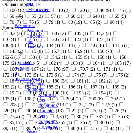
для
Общая ширина, см
смесителей
100 (
12
)
105 (
3
)
110 (
2
)
120 (
1
)
40 (
9
)
45 (
1
)
50 (
15
)
55 (
2
)
57 (
1
)
60 (
31
)
640 (
1
)
65 (
5
)
70 (
7
)
75 (
5
)
79 (
1
)
80 (
19
)
85 (
2
)
90 (
14
)
Раковины
Длина, см
Раковины
0,3 (
3
)
10 (
3
)
100 (
12
)
105 (
1
)
11,3 (
2
)
Сифоны
110 (
1
)
113,5 (
1
)
120 (
13
)
123 (
1
)
127 (
1
)
для
130 (
8
)
133 (
2
)
134 (
1
)
14 (
1
)
140 (
18
)
141,5 (
1
)
раковин
143 (
2
)
15 (
8
)
15,7 (
1
)
15,9 (
1
)
150 (
73
)
152,5 (
1
)
153 (
4
)
154,2 (
1
)
155 (
5
)
158 (
1
)
158-
Душевые
175 (
2
)
160 (
45
)
162 (
4
)
163 (
3
)
164 (
1
)
165 (
17
)
поддоны
166 (
2
)
167 (
2
)
170 (
97
)
170,7 (
2
)
171 (
1
)
и
172 (
1
)
173 (
5
)
173,6 (
1
)
174 (
7
)
175 (
7
)
176 (
2
)
перегородки
18 (
1
)
18,7 (
1
)
180 (
34
)
181 (
1
)
182 (
2
)
Душевые
183 (
2
)
184 (
3
)
185 (
3
)
186 (
1
)
187 (
1
)
189 (
2
)
поддоны
19 (
1
)
19,8 (
1
)
190 (
19
)
193 (
2
)
194 (
1
)
Карнизы
195 (
1
)
198 (
2
)
20 (
1
)
20,4 (
1
)
200 (
6
)
202 (
1
)
для
208 (
2
)
212,5 (
1
)
213 (
1
)
22,1 (
2
)
22,5 (
2
)
поддонов
220 (
1
)
230 (
1
)
24,5 (
13
)
25 (
5
)
25,9 (
2
)
26 (
3
)
Панели
для
27,4 (
2
)
29,5 (
1
)
3,8 (
1
)
30 (
7
)
335 (
1
)
35 (
3
)
поддонов
35,15 (
1
)
35,5 (
2
)
355 (
1
)
36 (
2
)
360 (
1
)
Поддоны
38,5 (
1
)
39,2 (
1
)
390 (
1
)
40 (
6
)
41 (
1
)
44 (
11
)
Рамы