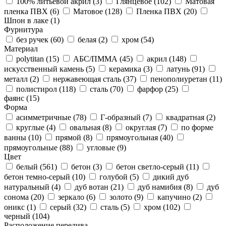
100% литьевой акрил (
3
)
Глянцевое (
102
)
Матовая
пленка ПВХ (
6
)
Матовое (
128
)
Пленка ПВХ (
20
)
Шпон в лаке (
1
)
Фурнитура
без ручек (
60
)
белая (
2
)
хром (
54
)
Материал
polytitan (
15
)
АБС/ПММА (
45
)
акрил (
148
)
искусственный камень (
5
)
керамика (
3
)
латунь (
91
)
металл (
2
)
нержавеющая сталь (
37
)
пенополиуретан (
11
)
полистирол (
118
)
сталь (
70
)
фарфор (
25
)
фаянс (
15
)
Форма
асимметричные (
78
)
Г-образный (
7
)
квадратная (
2
)
круглые (
4
)
овальная (
8
)
округлая (
7
)
по форме
ванны (
10
)
прямой (
8
)
прямоугольная (
40
)
прямоугольные (
88
)
угловые (
9
)
Цвет
белый (
561
)
бетон (
3
)
бетон светло-серый (
11
)
бетон темно-серый (
10
)
голубой (
5
)
дикий дуб
натуральный (
4
)
дуб вотан (
21
)
дуб намибия (
8
)
дуб
сонома (
20
)
зеркало (
6
)
золото (
9
)
капучино (
2
)
оникс (
1
)
серый (
32
)
сталь (
5
)
хром (
102
)
черный (
104
)
Расположение перелива