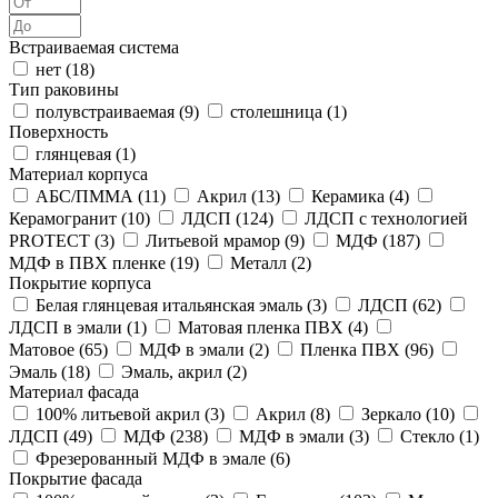
Встраиваемая система
нет (
18
)
Тип раковины
полувстраиваемая (
9
)
столешница (
1
)
Поверхность
глянцевая (
1
)
Материал корпуса
АБС/ПММА (
11
)
Акрил (
13
)
Керамика (
4
)
Керамогранит (
10
)
ЛДСП (
124
)
ЛДСП с технологией
PROTECT (
3
)
Литьевой мрамор (
9
)
МДФ (
187
)
МДФ в ПВХ пленке (
19
)
Металл (
2
)
Покрытие корпуса
Белая глянцевая итальянская эмаль (
3
)
ЛДСП (
62
)
ЛДСП в эмали (
1
)
Матовая пленка ПВХ (
4
)
Матовое (
65
)
МДФ в эмали (
2
)
Пленка ПВХ (
96
)
Эмаль (
18
)
Эмаль, акрил (
2
)
Материал фасада
100% литьевой акрил (
3
)
Акрил (
8
)
Зеркало (
10
)
ЛДСП (
49
)
МДФ (
238
)
МДФ в эмали (
3
)
Стекло (
1
)
Фрезерованный МДФ в эмале (
6
)
Покрытие фасада