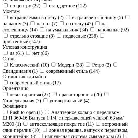
по центру (
22
)
стандартное (
122
)
Монтаж
встраиваемый в стену (
2
)
встраивается в нишу (
5
)
на ванну (
3
)
на пол (
7
)
на стену (
47
)
на
столешницу (
14
)
на умывальник (
34
)
напольные (
92
)
отдельно стоящие (
8
)
подвесные (
236
)
пристенные (
147
)
Угловая конструкция
да (
61
)
нет (
86
)
Стиль
Классический (
10
)
Модерн (
38
)
Ретро (
2
)
Скандинавия (
1
)
современный стиль (
144
)
Стилистика дизайна
современный стиль (
17
)
Ориентация
левосторонняя (
27
)
правосторонняя (
26
)
Универсальная (
7
)
универсальный (
4
)
Оснащение
Push-to-open (
1
)
Адаптерное кольцо с переливом
Ш.П.360-16 Выпуск 1 1/4"с нержавеющей чашкой 63 мм/
М200 (
1
)
антискользящее покрытие (
11
)
встроенный
слив-перелив (
10
)
донная крышка, выпуск с переливом,
кронштейны (
8
)
импульсная система смыва воды (
2
)