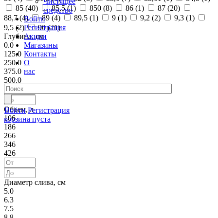
Чистящее
85 (
40
)
85,5 (
1
)
850 (
8
)
86 (
1
)
87 (
20
)
средство
88,7 (
4
)
89 (
4
)
89,5 (
1
)
9 (
1
)
9,2 (
2
)
9,3 (
1
)
Войти
Регистрация
9,5 (
2
)
90 (
21
)
Акции
Глубина, см
Магазины
0.0
Контакты
125.0
О
250.0
нас
375.0
500.0
Объем, л
Войти
Регистрация
106
корзина пуста
186
266
346
426
Диаметр слива, см
5.0
6.3
7.5
8.8