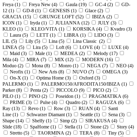
Freya (
1
)
Freya New (
4
)
Gaula (
19
)
GC-4 (
2
)
GD-
12 (
1
)
GD-8 (
1
)
GENESIS (
1
)
Glace (
2
)
GRACIA (
15
)
GRUNGE LOFT (
52
)
IBIZA (
2
)
ICON (
1
)
Iryda (
1
)
JULIANNA (
12
)
JULY (
3
)
KLEO (
1
)
KLEO/VITA (
1
)
KORSIKA (
4
)
Kvadro (
3
)
Laura (
5
)
LETT (
1
)
LIBRA (
1
)
LIDO (
3
)
LIL (
5
)
Lily (
5
)
Lina (
5
)
Lina Classic (
2
)
LINEA (
5
)
Lira (
5
)
Loft (
6
)
LOVE (
4
)
LUXE (
4
)
Maid (
3
)
Male (
1
)
MEDEA (
2
)
Melody (
17
)
Mila (
4
)
MIRA (
7
)
MIX (
12
)
MODERN (
16
)
Moduo (
2
)
Mona (
8
)
Monro (
1
)
NEGA (
7
)
NEO (
4
)
Neofix (
1
)
New Aris (
8
)
NUVO (
7
)
OMEGA (
3
)
On-X (
1
)
Optima Home (
3
)
Oxford (
3
)
PALERMO (
1
)
PALERMO150/AFRODITA150/IBIZA (
1
)
Parker (
8
)
Penta (
2
)
PICCOLO (
9
)
PICO (
2
)
PILO (
1
)
PINO (
2
)
Poseidon (
1
)
PRAGMATIKA (
6
)
PRIME (
3
)
Pulse (
4
)
Quadro (
2
)
RAGUZA (
6
)
Ray (
13
)
Revo (
1
)
Row (
3
)
RUAN (
4
)
Santi
Line (
1
)
Schwarzer Diamant (
1
)
Seattle (
1
)
Sena (
3
)
Shape (
14
)
Shelfy (
1
)
Simp (
2
)
SIRAKUSA (
4
)
Slide (
18
)
SpaHome (
1
)
Stella (
1
)
Stone (
2
)
Story (
4
)
Stretto (
5
)
TAORMINA (
2
)
TERA (
8
)
Tiny (
5
)