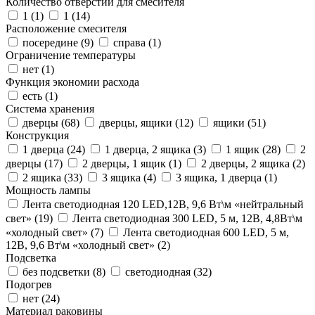
Количество отверстий для смесителя
1 (
1
)
1 (
14
)
Расположение смесителя
посередине (
9
)
справа (
1
)
Ограничение температуры
нет (
1
)
Функция экономии расхода
есть (
1
)
Система хранения
дверцы (
68
)
дверцы, ящики (
12
)
ящики (
51
)
Конструкция
1 дверца (
24
)
1 дверца, 2 ящика (
3
)
1 ящик (
28
)
2
дверцы (
17
)
2 дверцы, 1 ящик (
1
)
2 дверцы, 2 ящика (
2
)
2 ящика (
33
)
3 ящика (
4
)
3 ящика, 1 дверца (
1
)
Мощность лампы
Лента светодиодная 120 LED,12В, 9,6 Вт\м «нейтральный
свет» (
19
)
Лента светодиодная 300 LED, 5 м, 12В, 4,8Вт\м
«холодный свет» (
7
)
Лента светодиодная 600 LED, 5 м,
12В, 9,6 Вт\м «холодный свет» (
2
)
Подсветка
без подсветки (
8
)
светодиодная (
32
)
Подогрев
нет (
24
)
Материал раковины