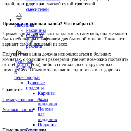
водой, протрите кран мягкой сухой тряпочкой.
для
смесителей
Прямая или угловая ванна? Что выбрать?
Раковины
Раковины
Прямая ванна для малых стандартных санузлов, она же может
Сифоны
быть небольшим шкафчиком для бытовой утвари. Также этот
для
вариант самый дешевый из всех.
раковин
Полукруглая ванна должна использоваться в больших
комнатах, с большими размерами (где нет возможно поставить
Душевые
от стены до стены), либо в специальных закругленных
поддоны
помещениях. Обычно такие ванны одни из самых дорогих.
и
перегородки
Душевые
поддоны
Сравните:
Карнизы
для
Прямоугольные ванны
поддонов
Панели
Угловые ванны
для
поддонов
Поддоны
Помощь покупателям
Рамы