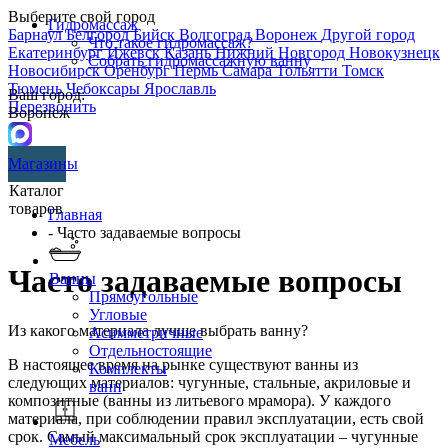
Выберите свой город
Гидромассаж
Барнаул
Белгород
Бийск
Волгоград
Воронеж
Другой город
Что такое гидромассаж?
Екатеринбург
Ижевск
Казань
Нижний Новгород
Новокузнецк
Собрать гидромассажную ванну
Новосибирск
Оренбург
Пермь
Самара
Тольятти
Томск
Тюмень
Чебоксары
Ярославль
Ваш город:
Перезвонить
Воронеж
Магазины
Каталог
товаров
Главная
- Часто задаваемые вопросы
Часто задаваемые вопросы
Ванны
Прямоугольные
Угловые
Из какого материала лучше выбрать ванну?
Асимметричные
Отдельностоящие
В настоящее время на рынке существуют ванны из
Комплекты
следующих материалов: чугунные, стальные, акриловые и
ванн
композитные (ванны из литьевого мрамора). У каждого
материала, при соблюдении правил эксплуатации, есть свой
срок. Самый максимальный срок эксплуатации – чугунные
Мебель