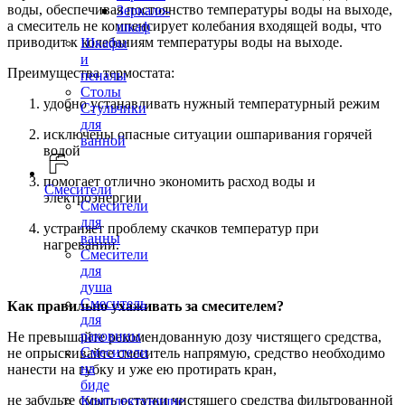
воды, обеспечивая постоянство температуры воды на выходе,
Зеркало-
а смеситель не компенсирует колебания входящей воды, что
шкаф
приводит к колебаниям температуры воды на выходе.
Шкафы
и
Преимущества термостата:
пеналы
Столы
удобно устанавливать нужный температурный режим
Стульчики
для
исключены опасные ситуации ошпаривания горячей
ванной
водой
помогает отлично экономить расход воды и
Смесители
электроэнергии
Смесители
для
устраняет проблему скачков температур при
ванны
нагревании.
Смесители
для
душа
Смеситель
Как правильно ухаживать за смесителем?
для
раковины
Не превышайте рекомендованную дозу чистящего средства,
Смесители
не опрыскивайте смеситель напрямую, средство необходимо
на
нанести на губку и уже ею протирать кран,
биде
не забудьте смыть остатки чистящего средства фильтрованной
Комплектующие