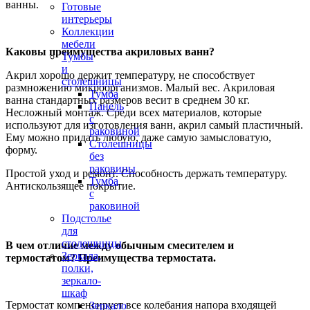
ванны.
Готовые
интерьеры
Коллекции
мебели
Каковы преимущества акриловых ванн?
Тумбы
и
Акрил хорошо держит температуру, не способствует
столешницы
размножению микроорганизмов. Малый вес. Акриловая
Тумба
ванна стандартных размеров весит в среднем 30 кг.
Панель
Несложный монтаж. Среди всех материалов, которые
с
используют для изготовления ванн, акрил самый пластичный.
раковиной
Ему можно придать любую, даже самую замысловатую,
Столешницы
форму.
без
раковины
Простой уход и ремонт. Способность держать температуру.
Тумба
Антискользящее покрытие.
с
раковиной
Подстолье
для
столешницы
В чем отличие между обычным смесителем и
Зеркала,
термостатом? Преимущества термостата.
полки,
зеркало-
шкаф
Термостат компенсирует все колебания напора входящей
Зеркало