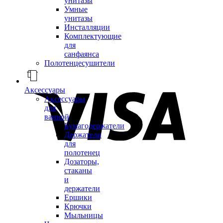
унитазы
Умные
унитазы
Инсталляции
Комплектующие
для
санфаянса
Полотенцесушители
Аксессуары
Аксессуары
для
ванной
Бумагодержатели
Держатели
для
полотенец
Дозаторы,
стаканы
и
держатели
Ершики
Крючки
Мыльницы