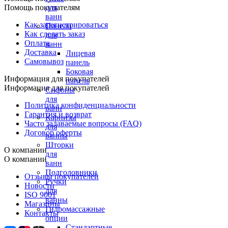
Помощь покупателям
для
ванн
Как зарегистрироваться
Панели
Как сделать заказ
для
Оплата
ванн
Доставка
Лицевая
Самовывоз
панель
Боковая
Информация для покупателей
панель
Информация для покупателей
Сифоны
для
Политика конфиденциальности
ванн
Гарантия и возврат
Карнизы
Часто задаваемые вопросы (FAQ)
для
Договор оферты
ванны
Шторки
О компании
для
О компании
ванн
Подголовники
Отзывы покупателей
Ручки
Новости
для
ISO 9001
ванны
Магазины
Гидромассажные
Контакты
опции
Стандартные