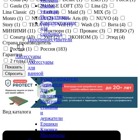
унитазы
Gaula (
5
)
GRUNGE LOFT (
35
)
Lina (
2
)
Умные
унитазы
Lina Classic (
2
)
Loft (
4
)
Maid (
3
)
MIX (
5
)
Инсталляции
Monro (
1
)
NEGA (
2
)
New Aris (
8
)
NUVO (
4
)
Комплектующие
Story (
1
)
TERA (
6
)
Veil (
1
)
Wash (
3
)
Вита (
4
)
для
МИНИМИ (
11
)
Ноктюрн (
1
)
Прованс (
3
)
РЕВО (
7
)
санфаянса
Соната (
10
)
Уют (
2
)
ЭКОНОМ (
3
)
Этюд (
4
)
Полотенцесушители
Страна производитель
Россия (
1
)
Россия (
183
)
Гарантия
Аксессуары
2 года (
170
)
Аксессуары
для
ванной
Бумагодержатели
Держатели
для
полотенец
Дозаторы,
стаканы
Вид каталога
и
держатели
Ершики
Крючки
Мыльницы