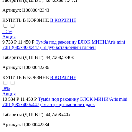
Габариты (Д Ш В Г): x84,6x88,7x47,1
Артикул: Ц0000042343
КУПИТЬ
В КОРЗИНЕ
В КОРЗИНЕ
-15
%
Акция
9 733 Р
11 450 Р
Тумба под раковину БЛОК МИНИ/Aris mini
70П (685х400х447) 1я дуб вотан/белый глянец
Габариты (Д Ш В Г): 44,7x68,5x40x
Артикул: Ц0000042286
КУПИТЬ
В КОРЗИНЕ
В КОРЗИНЕ
-8
%
Акция
10 534 Р
11 450 Р
Тумба под раковину БЛОК МИНИ/Aris mini
70П (685х400х447) 1я антрацит/монолит дарк
Габариты (Д Ш В Г): 44,7x68x40x
Артикул: Ц0000042284