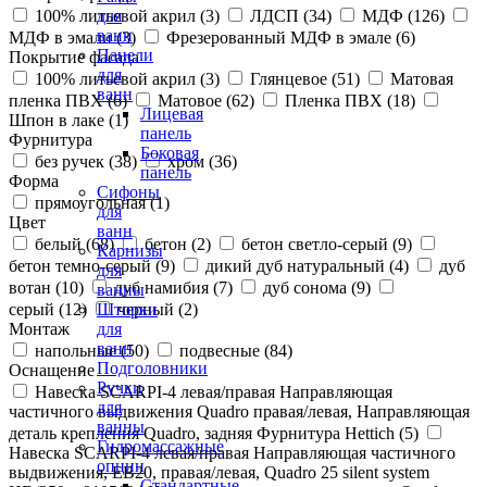
100% литьевой акрил (
3
)
ЛДСП (
34
)
МДФ (
126
)
для
ванн
МДФ в эмали (
3
)
Фрезерованный МДФ в эмале (
6
)
Панели
Покрытие фасада
для
100% литьевой акрил (
3
)
Глянцевое (
51
)
Матовая
ванн
пленка ПВХ (
6
)
Матовое (
62
)
Пленка ПВХ (
18
)
Лицевая
Шпон в лаке (
1
)
панель
Фурнитура
Боковая
без ручек (
38
)
хром (
36
)
панель
Форма
Сифоны
прямоугольная (
1
)
для
Цвет
ванн
белый (
68
)
бетон (
2
)
бетон светло-серый (
9
)
Карнизы
бетон темно-серый (
9
)
дикий дуб натуральный (
4
)
дуб
для
вотан (
10
)
дуб намибия (
7
)
дуб сонома (
9
)
ванны
серый (
12
)
черный (
2
)
Шторки
Монтаж
для
ванн
напольные (
50
)
подвесные (
84
)
Подголовники
Оснащение
Ручки
Навеска SCARPI-4 левая/правая Направляющая
для
частичного выдвижения Quadro правая/левая, Направляющая
ванны
деталь крепления Quadro, задняя Фурнитура Hettich (
5
)
Гидромассажные
Навеска SCARPI-4 левая/правая Направляющая частичного
опции
выдвижения, ЕВ20, правая/левая, Quadro 25 silent system
Стандартные