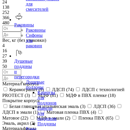
24
для
138
смесителей
252
366
480
Раковины
Раковины
Сифоны
Вес, кг (без упаковки)
для
4
раковин
16
27
39
Душевые
50
поддоны
и
перегородки
Душевые
Материал корпуса
поддоны
Керамогранит (
9
)
ЛДСП (
74
)
ЛДСП с технологией
Карнизы
PROTECT (
3
)
МДФ (
81
)
МДФ в ПВХ пленке (
18
)
для
Покрытие корпуса
поддонов
Белая глянцевая итальянская эмаль (
3
)
ЛДСП (
36
)
Панели
ЛДСП в эмали (
1
)
Матовая пленка ПВХ (
4
)
для
Матовое (
22
)
МДФ в эмали (
2
)
Пленка ПВХ (
65
)
поддонов
Эмаль, акрил (
2
)
Поддоны
Материал фасада
Рамы