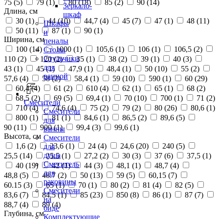
75 (
5
)
79 (
1
)
80 (
18
)
85 (
2
)
90 (
14
)
Зеркало-
Длина, см
шкаф
30 (
1
)
44 (
10
)
44,7 (
4
)
45 (
7
)
47 (
1
)
48 (
11
)
Шкафы
50 (
11
)
87 (
1
)
90 (
1
)
и
Ширина, см
пеналы
100 (
14
)
1000 (
1
)
105,6 (
1
)
106 (
1
)
106,5 (
2
)
Столы
Стульчики
110 (
2
)
120 (
2
)
35 (
1
)
38 (
2
)
39 (
1
)
40 (
3
)
для
43 (
1
)
45 (
1
)
47,9 (
1
)
48,4 (
1
)
50 (
10
)
55 (
2
)
ванной
57,6 (
4
)
58 (
2
)
58,4 (
1
)
59 (
10
)
590 (
1
)
60 (
29
)
60,4 (
4
)
61 (
2
)
610 (
4
)
62 (
1
)
65 (
1
)
68 (
2
)
68,5 (
2
)
69 (
5
)
69,4 (
1
)
70 (
10
)
700 (
1
)
71 (
2
)
Смесители
710 (
4
)
74,6 (
4
)
75 (
2
)
79 (
2
)
80 (
26
)
80,6 (
1
)
Смесители
800 (
1
)
81 (
1
)
84,6 (
1
)
86,5 (
2
)
89,6 (
5
)
для
90 (
11
)
900 (
1
)
99,4 (
3
)
99,6 (
1
)
ванны
Высота, см
Смесители
1,6 (
2
)
23,6 (
1
)
24 (
4
)
24,6 (
20
)
240 (
5
)
для
душа
25,5 (
14
)
25.5 (
1
)
27,2 (
2
)
30 (
3
)
37 (
6
)
37,5 (
1
)
Смеситель
40 (
19
)
42 (
1
)
44 (
3
)
48,1 (
1
)
48,7 (
4
)
для
48,8 (
5
)
48.7 (
2
)
50 (
13
)
59 (
5
)
60,15 (
7
)
раковины
60.15 (
3
)
65 (
1
)
70 (
1
)
80 (
2
)
81 (
4
)
82 (
5
)
Смесители
83,6 (
7
)
84,5 (
1
)
85 (
23
)
850 (
8
)
86 (
1
)
87 (
7
)
на
88,7 (
4
)
89 (
4
)
биде
Глубина, см
Комплектующие