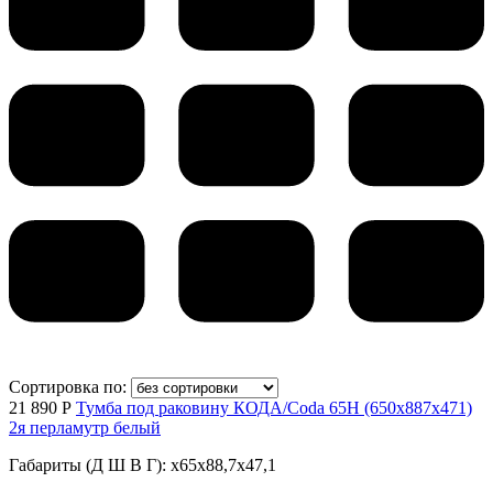
Сортировка по:
21 890 Р
Тумба под раковину КОДА/Coda 65Н (650х887х471)
2я перламутр белый
Габариты (Д Ш В Г): x65x88,7x47,1