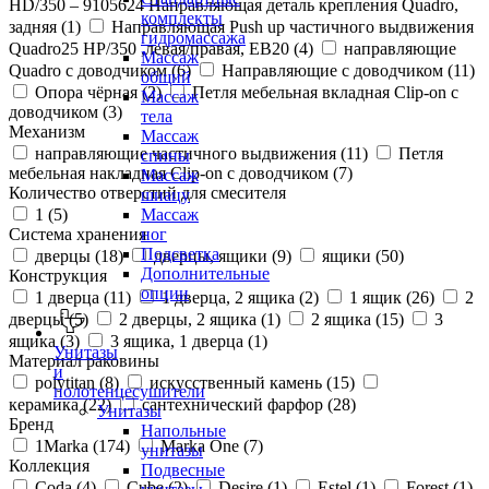
HD/350 – 9105624 Направляющая деталь крепления Quadro,
комплекты
задняя (
1
)
Направляющая Push up частичного выдвижения
гидромассажа
Quadro25 НР/350 ,левая/правая, ЕВ20 (
4
)
направляющие
Массаж
Quadro с доводчиком (
6
)
Направляющие с доводчиком (
11
)
общий
Опора чёрная (
2
)
Петля мебельная вкладная Clip-on с
Массаж
доводчиком (
3
)
тела
Механизм
Массаж
направляющие частичного выдвижения (
11
)
Петля
спины
мебельная накладная Clip-on с доводчиком (
7
)
Массаж
Количество отверстий для смесителя
шиацу
1 (
5
)
Массаж
Система хранения
ног
Подсветка
дверцы (
18
)
дверцы, ящики (
9
)
ящики (
50
)
Дополнительные
Конструкция
опции
1 дверца (
11
)
1 дверца, 2 ящика (
2
)
1 ящик (
26
)
2
дверцы (
5
)
2 дверцы, 2 ящика (
1
)
2 ящика (
15
)
3
ящика (
3
)
3 ящика, 1 дверца (
1
)
Унитазы
Материал раковины
и
polytitan (
8
)
искусственный камень (
15
)
полотенцесушители
керамика (
22
)
сантехнический фарфор (
28
)
Унитазы
Бренд
Напольные
1Marka (
174
)
Marka One (
7
)
унитазы
Коллекция
Подвесные
Coda (
4
)
Cube (
2
)
Desire (
1
)
Estel (
1
)
Forest (
1
)