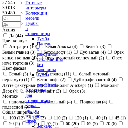
27 545
Готовые
39 013
интерьеры
50 480
Коллекции
мебели
Тумбы
и
Акция
столешницы
Да (
44
)
Тумба
Цвет корпуса
Панель
Антрацит (
10
)
Белая Аляска (
4
)
Белый (
3
)
с
Белый глянец (
3
)
Бетон лофт (
1
)
Дуб ватан (
4
)
Орех
раковиной
каньон коньяк (
4
)
Орех лучистый солнечный (
2
)
Орех
Столешницы
ноче тортона (
3
)
без
Цвет фасада
раковины
Белый (
3
)
Белый глянец (
11
)
белый матовый
Тумба
перламутр (
1
)
Бетон лофт (
2
)
Дуб крафт золотой (
4
)
с
раковиной
Латте фактурный (
4
)
Монолит Айсберг (
1
)
Монолит
Подстолье
Дарк (
4
)
Монолит найт (
3
)
Орех (
3
)
для
Монтаж
столешницы
напольная (
1
)
напольный (
4
)
Подвесная (
4
)
Зеркала,
подвесной (
9
)
полки,
Общая ширина, см
зеркало-
100 (
12
)
105 (
3
)
110 (
2
)
120 (
1
)
40 (
1
)
45 (
1
)
шкаф
50 (
5
)
55 (
2
)
57 (
1
)
60 (
20
)
65 (
5
)
70 (
6
)
Зеркало