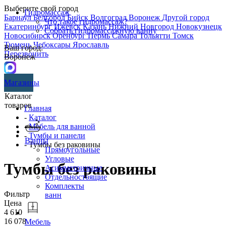
Выберите свой город
Гидромассаж
Барнаул
Белгород
Бийск
Волгоград
Воронеж
Другой город
Что такое гидромассаж?
Екатеринбург
Ижевск
Казань
Нижний Новгород
Новокузнецк
Собрать гидромассажную ванну
Новосибирск
Оренбург
Пермь
Самара
Тольятти
Томск
Тюмень
Чебоксары
Ярославль
Ваш город:
Перезвонить
Воронеж
Магазины
Каталог
товаров
Главная
-
Каталог
-
Мебель для ванной
-
Тумбы и панели
Ванны
- Тумбы без раковины
Прямоугольные
Угловые
Тумбы без раковины
Асимметричные
Отдельностоящие
Комплекты
Фильтр
ванн
Цена
4 610
16 078
Мебель