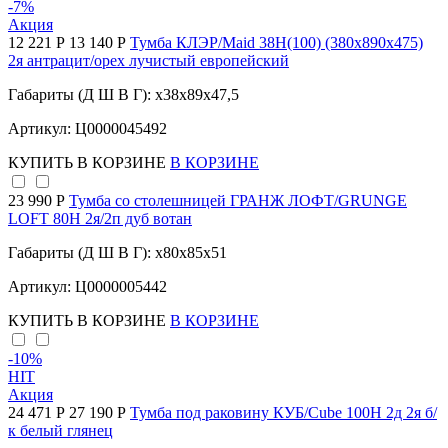
-7
%
Акция
12 221 Р
13 140 Р
Тумба КЛЭР/Maid 38Н(100) (380х890х475)
2я антрацит/орех лучистый европейский
Габариты (Д Ш В Г): x38x89x47,5
Артикул: Ц0000045492
КУПИТЬ
В КОРЗИНЕ
В КОРЗИНЕ
23 990 Р
Тумба со столешницей ГРАНЖ ЛОФТ/GRUNGE
LOFT 80Н 2я/2п дуб вотан
Габариты (Д Ш В Г): x80x85x51
Артикул: Ц0000005442
КУПИТЬ
В КОРЗИНЕ
В КОРЗИНЕ
-10
%
HIT
Акция
24 471 Р
27 190 Р
Тумба под раковину КУБ/Cube 100Н 2д 2я б/
к белый глянец