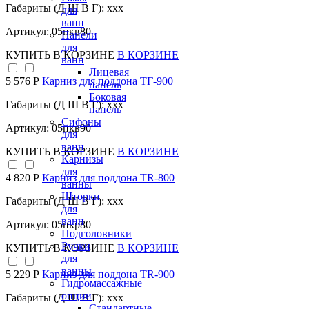
Габариты (Д Ш В Г): xxx
для
ванн
Артикул: 05пкв80
Панели
для
КУПИТЬ
В КОРЗИНЕ
В КОРЗИНЕ
ванн
Лицевая
5 576 Р
Карниз для поддона TГ-900
панель
Боковая
Габариты (Д Ш В Г): xxx
панель
Сифоны
Артикул: 05пкв90
для
ванн
КУПИТЬ
В КОРЗИНЕ
В КОРЗИНЕ
Карнизы
для
4 820 Р
Карниз для поддона TR-800
ванны
Шторки
Габариты (Д Ш В Г): xxx
для
ванн
Артикул: 05пкр80
Подголовники
Ручки
КУПИТЬ
В КОРЗИНЕ
В КОРЗИНЕ
для
ванны
5 229 Р
Карниз для поддона TR-900
Гидромассажные
опции
Габариты (Д Ш В Г): xxx
Стандартные