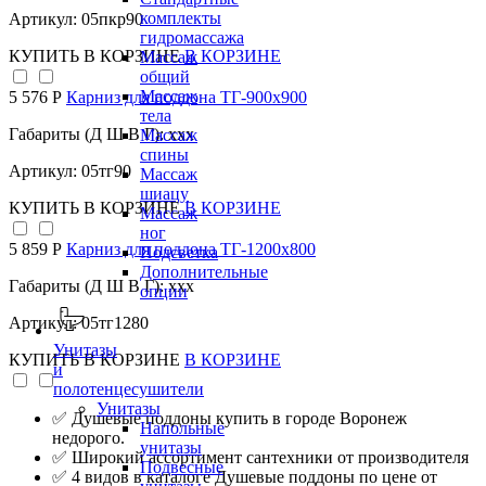
комплекты
Артикул: 05пкр90
гидромассажа
КУПИТЬ
В КОРЗИНЕ
В КОРЗИНЕ
Массаж
общий
Массаж
5 576 Р
Карниз для поддона TГ-900х900
тела
Габариты (Д Ш В Г): xxx
Массаж
спины
Артикул: 05тг90
Массаж
шиацу
КУПИТЬ
В КОРЗИНЕ
В КОРЗИНЕ
Массаж
ног
5 859 Р
Карниз для поддона TГ-1200х800
Подсветка
Дополнительные
Габариты (Д Ш В Г): xxx
опции
Артикул: 05тг1280
Унитазы
КУПИТЬ
В КОРЗИНЕ
В КОРЗИНЕ
и
полотенцесушители
Унитазы
✅ Душевые поддоны купить в городе Воронеж
Напольные
недорого.
унитазы
✅ Широкий ассортимент сантехники от производителя
Подвесные
✅ 4 видов в каталоге Душевые поддоны по цене от