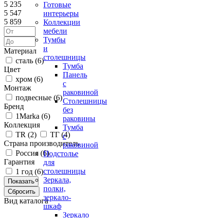
5 235
Готовые
5 547
интерьеры
5 859
Коллекции
мебели
Тумбы
и
Материал
столешницы
сталь (
6
)
Тумба
Цвет
Панель
хром (
6
)
с
Монтаж
раковиной
подвесные (
6
)
Столешницы
Бренд
без
1Marka (
6
)
раковины
Коллекция
Тумба
ТR (
2
)
ТГ (
4
)
с
Страна производитель
раковиной
Россия (
6
)
Подстолье
Гарантия
для
столешницы
1 год (
6
)
Зеркала,
полки,
зеркало-
Вид каталога
шкаф
Зеркало