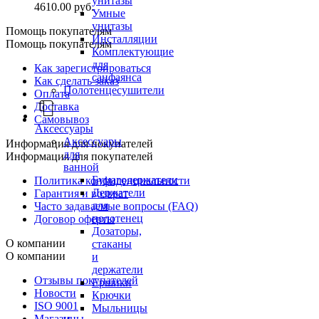
унитазы
4610.00 руб.
Умные
унитазы
Помощь покупателям
Инсталляции
Помощь покупателям
Комплектующие
для
Как зарегистрироваться
санфаянса
Как сделать заказ
Полотенцесушители
Оплата
Доставка
Самовывоз
Аксессуары
Аксессуары
Информация для покупателей
для
Информация для покупателей
ванной
Бумагодержатели
Политика конфиденциальности
Держатели
Гарантия и возврат
для
Часто задаваемые вопросы (FAQ)
полотенец
Договор оферты
Дозаторы,
О компании
стаканы
О компании
и
держатели
Отзывы покупателей
Ершики
Новости
Крючки
ISO 9001
Мыльницы
Магазины