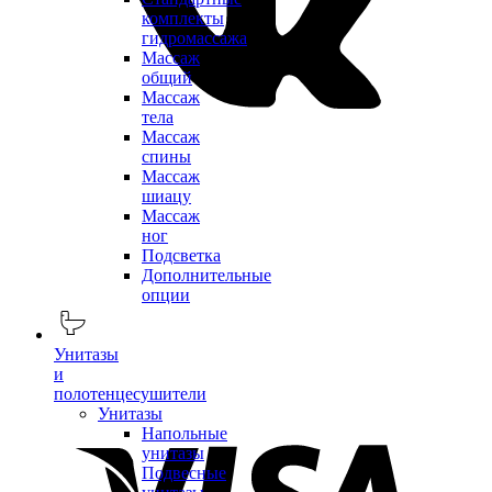
комплекты
гидромассажа
Массаж
общий
Массаж
тела
Массаж
спины
Массаж
шиацу
Массаж
ног
Подсветка
Дополнительные
опции
Унитазы
и
полотенцесушители
Унитазы
Напольные
унитазы
Подвесные