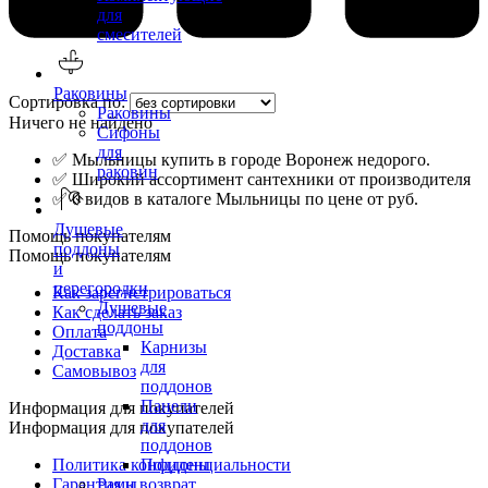
для
смесителей
Раковины
Сортировка по:
Раковины
Ничего не найдено
Сифоны
для
✅ Мыльницы купить в городе Воронеж недорого.
раковин
✅ Широкий ассортимент сантехники от производителя
✅ 0 видов в каталоге Мыльницы по цене от руб.
Душевые
Помощь покупателям
поддоны
Помощь покупателям
и
перегородки
Как зарегистрироваться
Душевые
Как сделать заказ
поддоны
Оплата
Карнизы
Доставка
для
Самовывоз
поддонов
Панели
Информация для покупателей
для
Информация для покупателей
поддонов
Политика конфиденциальности
Поддоны
Гарантия и возврат
Рамы