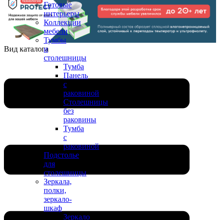
Готовые
интерьеры
Коллекции
мебели
Тумбы
Вид каталога
и
столешницы
Тумба
Панель
с
раковиной
Столешницы
без
раковины
Тумба
с
раковиной
Подстолье
для
столешницы
Зеркала,
полки,
зеркало-
шкаф
Зеркало