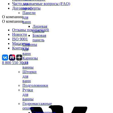
Часто задаваемые вопросы (FAQ)
для
Договор оферты
ванн
Панели
О компании
для
О компании
ванн
Лицевая
Отзывы покупателей
панель
Новости
Боковая
ISO 9001
панель
Магазины
Сифоны
Контакты
для
ванн
Карнизы
8 800 550 30 13
для
ванны
Шторки
для
ванн
Подголовники
Ручки
для
ванны
Гидромассажные
опции
Стандартные