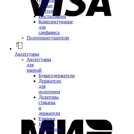
унитазы
Умные
унитазы
Инсталляции
Комплектующие
для
санфаянса
Полотенцесушители
Аксессуары
Аксессуары
для
ванной
Бумагодержатели
Держатели
для
полотенец
Дозаторы,
стаканы
и
держатели
Ершики
Крючки
Мыльницы