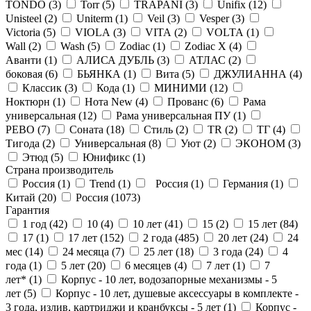
TONDO (
3
)
Torr (
5
)
TRAPANI (
3
)
Unifix (
12
)
Unisteel (
2
)
Uniterm (
1
)
Veil (
3
)
Vesper (
3
)
Victoria (
5
)
VIOLA (
3
)
VITA (
2
)
VOLTA (
1
)
Wall (
2
)
Wash (
5
)
Zodiac (
1
)
Zodiac X (
4
)
Аванти (
1
)
АЛИСА ДУБЛЬ (
3
)
АТЛАС (
2
)
боковая (
6
)
БЬЯНКА (
1
)
Вита (
5
)
ДЖУЛИАННА (
4
)
Классик (
3
)
Кода (
1
)
МИНИМИ (
12
)
Ноктюрн (
1
)
Нота New (
4
)
Прованс (
6
)
Рама
универсальная (
12
)
Рама универсальная ПУ (
1
)
РЕВО (
7
)
Соната (
18
)
Стиль (
2
)
ТR (
2
)
ТГ (
4
)
Тигода (
2
)
Универсальная (
8
)
Уют (
2
)
ЭКОНОМ (
3
)
Этюд (
5
)
Юнификс (
1
)
Страна производитель
Россия (
1
)
Trend (
1
)
Россия (
1
)
Германия (
1
)
Китай (
20
)
Россия (
1073
)
Гарантия
1 год (
42
)
10 (
4
)
10 лет (
41
)
15 (
2
)
15 лет (
84
)
17 (
1
)
17 лет (
152
)
2 года (
485
)
20 лет (
24
)
24
мес (
14
)
24 месяца (
7
)
25 лет (
18
)
3 года (
24
)
4
года (
1
)
5 лет (
20
)
6 месяцев (
4
)
7 лет (
1
)
7
лет* (
1
)
Корпус - 10 лет, водозапорные механизмы - 5
лет (
5
)
Корпус - 10 лет, душевые аксессуары в комплекте -
3 года, излив, картриджи и кранбуксы - 5 лет (
1
)
Корпус -