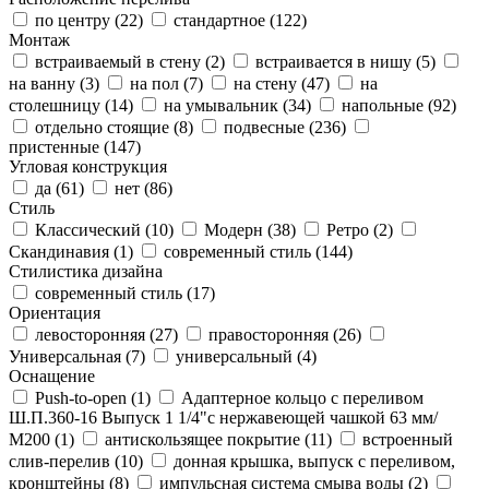
по центру (
22
)
стандартное (
122
)
Монтаж
встраиваемый в стену (
2
)
встраивается в нишу (
5
)
на ванну (
3
)
на пол (
7
)
на стену (
47
)
на
столешницу (
14
)
на умывальник (
34
)
напольные (
92
)
отдельно стоящие (
8
)
подвесные (
236
)
пристенные (
147
)
Угловая конструкция
да (
61
)
нет (
86
)
Стиль
Классический (
10
)
Модерн (
38
)
Ретро (
2
)
Скандинавия (
1
)
современный стиль (
144
)
Стилистика дизайна
современный стиль (
17
)
Ориентация
левосторонняя (
27
)
правосторонняя (
26
)
Универсальная (
7
)
универсальный (
4
)
Оснащение
Push-to-open (
1
)
Адаптерное кольцо с переливом
Ш.П.360-16 Выпуск 1 1/4"с нержавеющей чашкой 63 мм/
М200 (
1
)
антискользящее покрытие (
11
)
встроенный
слив-перелив (
10
)
донная крышка, выпуск с переливом,
кронштейны (
8
)
импульсная система смыва воды (
2
)