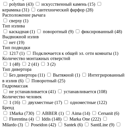
polytitan (
43
)
искусственный камень (
15
)
керамика (
31
)
сантехнический фарфор (
28
)
Расположение рычага
сверху (
1
)
Тип излива
каскадная (
1
)
поворотный (
9
)
фиксированный (
48
)
Выдвижной излив
нет (
19
)
Тип подводки
1217 (
1
)
Подключается к общей эл. сети комнаты (
1
)
Количество монтажных отверстий
1 (
48
)
2 (
41
)
3 (
2
)
Тип дивертора
Без дивертора (
11
)
Вытяжной (
1
)
Интегрированный
в излив (
6
)
Поворотный (
25
)
Гидромассаж
не устанавливается (
41
)
устанавливается (
108
)
Количество человек
1 (
16
)
двухместные (
17
)
одноместные (
122
)
Бренд
1Marka (
730
)
ABBER (
1
)
Aima (
14
)
Cersanit (
6
)
Florentina (
4
)
Iddis (
148
)
Marka One (
222
)
Milardo (
3
)
Poseidon (
42
)
Santek (
6
)
SantiLine (
9
)