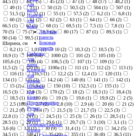
44,5 (
1
)
44,7 (
5
)
45 (
23
)
47 (
3
)
48 (
17
)
48,2 (
1
)
для
49 (
1
)
5 (
1
)
50 (
12
)
50,5 (
2
)
504 (
1
)
507 (
1
)
ванн
51,5 (
1
)
52 (
1
)
55 (
1
)
57,5 (
2
)
6,2 (
1
)
6,8 (
1
)
Панели
60 (
2
)
61 (
2
)
62 (
2
)
63 (
1
)
64 (
1
)
66 (
2
)
для
66,5 (
1
)
67 (
1
)
68 (
1
)
69,5 (
1
)
7,5 (
1
)
7,8 (
1
)
ванн
70 (
5
)
75 (
7
)
8,7 (
2
)
80 (
17
)
87 (
1
)
89,5 (
1
)
Лицевая
панель
90 (
14
)
99,5 (
1
)
Боковая
Ширина, см
панель
0,2 (
1
)
1,01 (
1
)
10 (
2
)
10,3 (
2
)
10,5 (
3
)
Сифоны
10,9 (
1
)
100 (
64
)
1000 (
2
)
101 (
2
)
105 (
10
)
для
105,6 (
1
)
106 (
4
)
106,5 (
3
)
107 (
1
)
109 (
1
)
ванн
11,5 (
2
)
110 (
8
)
1100а (
1
)
111 (
1
)
112 (
2
)
113 (
1
)
Карнизы
116 (
1
)
116,5 (
1
)
12,2 (
2
)
12,4 (
1
)
120 (
11
)
для
134 (
1
)
135 (
2
)
14,2 (
4
)
140 (
6
)
141 (
1
)
142 (
1
)
ванны
15 (
2
)
15,9 (
1
)
150 (
10
)
152,5 (
1
)
155 (
1
)
Шторки
16,5 (
3
)
17,9 (
3
)
170 (
2
)
18 (
2
)
18,3 (
1
)
18,4 (
3
)
для
ванн
18,5 (
1
)
180 (
6
)
19 (
3
)
19,6 (
1
)
19,9 (
2
)
2 (
5
)
Подголовники
2,5 (
108
)
2,7 (
2
)
2,8 (
10
)
2,9 (
4
)
20 (
6
)
21 (
2
)
Ручки
21,2 (
6
)
21,4 (
7
)
21,5 (
3
)
21,7 (
5
)
22,5 (
3
)
для
22,8 (
1
)
24 (
1
)
24,5 (
1
)
25 (
3
)
26 (
1
)
28,5 (
1
)
ванны
28.5 (
1
)
29 (
1
)
29,6 (
1
)
29,7 (
3
)
3 (
10
)
3,1 (
1
)
Гидромассажные
3,6 (
6
)
3,8 (
1
)
30 (
9
)
31,4 (
1
)
327 (
1
)
34,2 (
5
)
опции
34,5 (
1
)
348 (
1
)
35 (
20
)
355 (
1
)
36 (
8
)
36,5 (
11
)
Стандартные