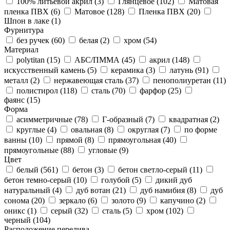
100% литьевой акрил (
3
)
Глянцевое (
102
)
Матовая
пленка ПВХ (
6
)
Матовое (
128
)
Пленка ПВХ (
20
)
Шпон в лаке (
1
)
Фурнитура
без ручек (
60
)
белая (
2
)
хром (
54
)
Материал
polytitan (
15
)
АБС/ПММА (
45
)
акрил (
148
)
искусственный камень (
5
)
керамика (
3
)
латунь (
91
)
металл (
2
)
нержавеющая сталь (
37
)
пенополиуретан (
11
)
полистирол (
118
)
сталь (
70
)
фарфор (
25
)
фаянс (
15
)
Форма
асимметричные (
78
)
Г-образный (
7
)
квадратная (
2
)
круглые (
4
)
овальная (
8
)
округлая (
7
)
по форме
ванны (
10
)
прямой (
8
)
прямоугольная (
40
)
прямоугольные (
88
)
угловые (
9
)
Цвет
белый (
561
)
бетон (
3
)
бетон светло-серый (
11
)
бетон темно-серый (
10
)
голубой (
5
)
дикий дуб
натуральный (
4
)
дуб вотан (
21
)
дуб намибия (
8
)
дуб
сонома (
20
)
зеркало (
6
)
золото (
9
)
капучино (
2
)
оникс (
1
)
серый (
32
)
сталь (
5
)
хром (
102
)
черный (
104
)
Расположение перелива