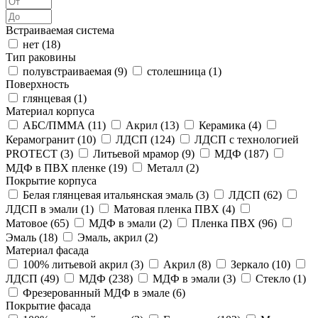
Встраиваемая система
нет (
18
)
Тип раковины
полувстраиваемая (
9
)
столешница (
1
)
Поверхность
глянцевая (
1
)
Материал корпуса
АБС/ПММА (
11
)
Акрил (
13
)
Керамика (
4
)
Керамогранит (
10
)
ЛДСП (
124
)
ЛДСП с технологией
PROTECT (
3
)
Литьевой мрамор (
9
)
МДФ (
187
)
МДФ в ПВХ пленке (
19
)
Металл (
2
)
Покрытие корпуса
Белая глянцевая итальянская эмаль (
3
)
ЛДСП (
62
)
ЛДСП в эмали (
1
)
Матовая пленка ПВХ (
4
)
Матовое (
65
)
МДФ в эмали (
2
)
Пленка ПВХ (
96
)
Эмаль (
18
)
Эмаль, акрил (
2
)
Материал фасада
100% литьевой акрил (
3
)
Акрил (
8
)
Зеркало (
10
)
ЛДСП (
49
)
МДФ (
238
)
МДФ в эмали (
3
)
Стекло (
1
)
Фрезерованный МДФ в эмале (
6
)
Покрытие фасада