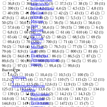
36,8 (
1
)
360 (
1
)
37 (
3
)
37,5 (
1
)
38 (
3
)
39 (
11
)
комплекты
390 (
1
)
4 (
2
)
4,2 (
1
)
4,4 (
2
)
4,5 (
12
)
4,8 (
11
)
гидромассажа
Массаж
40 (
19
)
41 (
2
)
410 (
1
)
42 (
2
)
43 (
1
)
45 (
2
)
общий
47,9 (
1
)
48,4 (
1
)
49 (
2
)
5 (
30
)
5,5 (
1
)
5,6 (
2
)
Массаж
50 (
25
)
50,6 (
1
)
55 (
3
)
56 (
5
)
56,4 (
1
)
56,6 (
1
)
тела
57,6 (
4
)
58 (
4
)
58,4 (
1
)
59 (
15
)
590 (
1
)
6 (
3
)
Массаж
6,8 (
1
)
60 (
94
)
60,4 (
4
)
61 (
4
)
610 (
4
)
62 (
1
)
спины
65 (
4
)
66 (
10
)
67 (
2
)
68 (
2
)
68,5 (
3
)
69 (
5
)
Массаж
69,4 (
1
)
70 (
120
)
700 (
1
)
71 (
4
)
710 (
4
)
шиацу
74 (
2
)
74,6 (
4
)
75 (
62
)
76,5 (
1
)
77 (
3
)
78 (
2
)
Массаж
79 (
4
)
8,9 (
1
)
80 (
80
)
80,6 (
1
)
800 (
1
)
81 (
6
)
ног
Подсветка
84 (
3
)
84,6 (
1
)
85 (
3
)
86 (
1
)
86,5 (
2
)
87 (
2
)
Дополнительные
89,6 (
5
)
90 (
49
)
900 (
1
)
93 (
1
)
94 (
5
)
95 (
6
)
опции
96 (
1
)
97 (
1
)
99 (
3
)
99,4 (
3
)
99,6 (
1
)
Высота, см
1,6 (
2
)
10 (
4
)
10,4 (
1
)
10,5 (
1
)
100 (
5
)
Унитазы
11,2 (
2
)
11,5 (
4
)
11,7 (
1
)
110 (
7
)
115 (
2
)
12 (
11
)
и
12,1 (
1
)
12,5 (
9
)
12,6 (
1
)
12,9 (
1
)
120 (
2
)
полотенцесушители
125 (
1
)
13,5 (
4
)
13,6 (
5
)
13.3 (
4
)
130 (
2
)
134 (
1
)
Унитазы
139 (
1
)
14 (
1
)
14,1 (
2
)
14,2 (
1
)
14,3 (
2
)
Напольные
14,6 (
4
)
14,7 (
2
)
140 (
2
)
141 (
1
)
141,7 (
1
)
унитазы
Подвесные
144,8 (
1
)
145 (
1
)
1468 (
1
)
1472 (
1
)
15 (
7
)