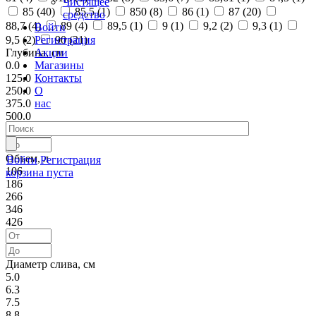
Чистящее
85 (
40
)
85,5 (
1
)
850 (
8
)
86 (
1
)
87 (
20
)
средство
88,7 (
4
)
89 (
4
)
89,5 (
1
)
9 (
1
)
9,2 (
2
)
9,3 (
1
)
Войти
Регистрация
9,5 (
2
)
90 (
21
)
Акции
Глубина, см
Магазины
0.0
Контакты
125.0
О
250.0
нас
375.0
500.0
Объем, л
Войти
Регистрация
106
корзина пуста
186
266
346
426
Диаметр слива, см
5.0
6.3
7.5
8.8