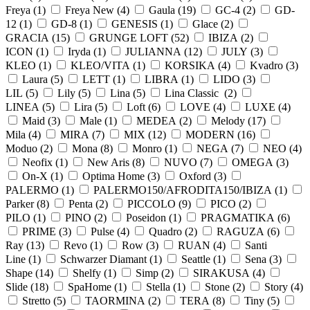
Freya (
1
)
Freya New (
4
)
Gaula (
19
)
GC-4 (
2
)
GD-
12 (
1
)
GD-8 (
1
)
GENESIS (
1
)
Glace (
2
)
GRACIA (
15
)
GRUNGE LOFT (
52
)
IBIZA (
2
)
ICON (
1
)
Iryda (
1
)
JULIANNA (
12
)
JULY (
3
)
KLEO (
1
)
KLEO/VITA (
1
)
KORSIKA (
4
)
Kvadro (
3
)
Laura (
5
)
LETT (
1
)
LIBRA (
1
)
LIDO (
3
)
LIL (
5
)
Lily (
5
)
Lina (
5
)
Lina Classic (
2
)
LINEA (
5
)
Lira (
5
)
Loft (
6
)
LOVE (
4
)
LUXE (
4
)
Maid (
3
)
Male (
1
)
MEDEA (
2
)
Melody (
17
)
Mila (
4
)
MIRA (
7
)
MIX (
12
)
MODERN (
16
)
Moduo (
2
)
Mona (
8
)
Monro (
1
)
NEGA (
7
)
NEO (
4
)
Neofix (
1
)
New Aris (
8
)
NUVO (
7
)
OMEGA (
3
)
On-X (
1
)
Optima Home (
3
)
Oxford (
3
)
PALERMO (
1
)
PALERMO150/AFRODITA150/IBIZA (
1
)
Parker (
8
)
Penta (
2
)
PICCOLO (
9
)
PICO (
2
)
PILO (
1
)
PINO (
2
)
Poseidon (
1
)
PRAGMATIKA (
6
)
PRIME (
3
)
Pulse (
4
)
Quadro (
2
)
RAGUZA (
6
)
Ray (
13
)
Revo (
1
)
Row (
3
)
RUAN (
4
)
Santi
Line (
1
)
Schwarzer Diamant (
1
)
Seattle (
1
)
Sena (
3
)
Shape (
14
)
Shelfy (
1
)
Simp (
2
)
SIRAKUSA (
4
)
Slide (
18
)
SpaHome (
1
)
Stella (
1
)
Stone (
2
)
Story (
4
)
Stretto (
5
)
TAORMINA (
2
)
TERA (
8
)
Tiny (
5
)