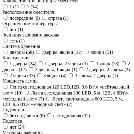
Количество отверстий для смесителя
1 (
1
)
1 (
14
)
Расположение смесителя
посередине (
9
)
справа (
1
)
Ограничение температуры
нет (
1
)
Функция экономии расхода
есть (
1
)
Система хранения
дверцы (
68
)
дверцы, ящики (
12
)
ящики (
51
)
Конструкция
1 дверца (
24
)
1 дверца, 2 ящика (
3
)
1 ящик (
28
)
2
дверцы (
17
)
2 дверцы, 1 ящик (
1
)
2 дверцы, 2 ящика (
2
)
2 ящика (
33
)
3 ящика (
4
)
3 ящика, 1 дверца (
1
)
Мощность лампы
Лента светодиодная 120 LED,12В, 9,6 Вт\м «нейтральный
свет» (
19
)
Лента светодиодная 300 LED, 5 м, 12В, 4,8Вт\м
«холодный свет» (
7
)
Лента светодиодная 600 LED, 5 м,
12В, 9,6 Вт\м «холодный свет» (
2
)
Подсветка
без подсветки (
8
)
светодиодная (
32
)
Подогрев
нет (
24
)
Материал раковины