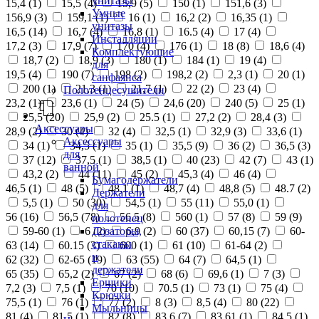
унитазы
15,4 (
1
)
15,5 (
4
)
15,9 (
5
)
150 (
1
)
151,6 (
3
)
Умные
156,9 (
3
)
159,1 (
1
)
16 (
1
)
16,2 (
2
)
16,35 (
1
)
унитазы
16,5 (
14
)
16,7 (
4
)
16,8 (
1
)
16.5 (
4
)
17 (
4
)
Инсталляции
17,2 (
3
)
17,9 (
7
)
170 (
4
)
176 (
1
)
18 (
8
)
18,6 (
4
)
Комплектующие
18,7 (
2
)
18,9 (
3
)
180 (
1
)
184 (
1
)
19 (
4
)
для
19,5 (
4
)
190 (
7
)
198 (
2
)
198,2 (
2
)
2,3 (
1
)
20 (
1
)
санфаянса
200 (
1
)
21,3 (
1
)
21,7 (
1
)
22 (
2
)
23 (
4
)
Полотенцесушители
23,2 (
1
)
23,6 (
1
)
24 (
5
)
24,6 (
20
)
240 (
5
)
25 (
1
)
25,5 (
20
)
25,9 (
2
)
25.5 (
1
)
27,2 (
2
)
28,4 (
3
)
Аксессуары
28,9 (
2
)
30 (
4
)
32 (
4
)
32,5 (
1
)
32,9 (
3
)
33,6 (
1
)
Аксессуары
34 (
1
)
34,5 (
1
)
35 (
1
)
35,5 (
9
)
36 (
2
)
36,5 (
3
)
для
37 (
12
)
37,5 (
1
)
38,5 (
1
)
40 (
23
)
42 (
7
)
43 (
1
)
ванной
43,2 (
2
)
44 (
11
)
45 (
2
)
45,3 (
4
)
46 (
4
)
Бумагодержатели
46,5 (
1
)
48 (
5
)
48,1 (
1
)
48,7 (
4
)
48,8 (
5
)
48.7 (
2
)
Держатели
5,5 (
1
)
50 (
30
)
54,5 (
1
)
55 (
11
)
55,0 (
1
)
для
56 (
16
)
56,5 (
78
)
56.5 (
8
)
560 (
1
)
57 (
8
)
59 (
9
)
полотенец
Дозаторы,
59-60 (
1
)
6 (
2
)
6,9 (
2
)
60 (
37
)
60,15 (
7
)
60-
стаканы
63 (
14
)
60.15 (
3
)
600 (
1
)
61 (
10
)
61-64 (
2
)
и
62 (
32
)
62-65 (
19
)
63 (
55
)
64 (
7
)
64,5 (
1
)
держатели
65 (
35
)
65,2 (
2
)
67 (
2
)
68 (
6
)
69,6 (
1
)
7 (
3
)
Ершики
7,2 (
3
)
7,5 (
1
)
70 (
10
)
70.5 (
1
)
73 (
1
)
75 (
4
)
Крючки
75,5 (
1
)
76 (
1
)
77 (
2
)
8 (
3
)
8,5 (
4
)
80 (
22
)
Мыльницы
81 (
4
)
81,5 (
1
)
82 (
8
)
83,6 (
7
)
83,61 (
1
)
84,5 (
1
)