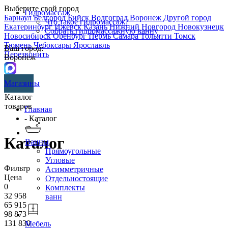
Выберите свой город
Гидромассаж
Барнаул
Белгород
Бийск
Волгоград
Воронеж
Другой город
Что такое гидромассаж?
Екатеринбург
Ижевск
Казань
Нижний Новгород
Новокузнецк
Собрать гидромассажную ванну
Новосибирск
Оренбург
Пермь
Самара
Тольятти
Томск
Тюмень
Чебоксары
Ярославль
Ваш город:
Перезвонить
Воронеж
Магазины
Каталог
товаров
Главная
- Каталог
Каталог
Ванны
Прямоугольные
Угловые
Фильтр
Асимметричные
Цена
Отдельностоящие
0
Комплекты
32 958
ванн
65 915
98 873
131 830
Мебель