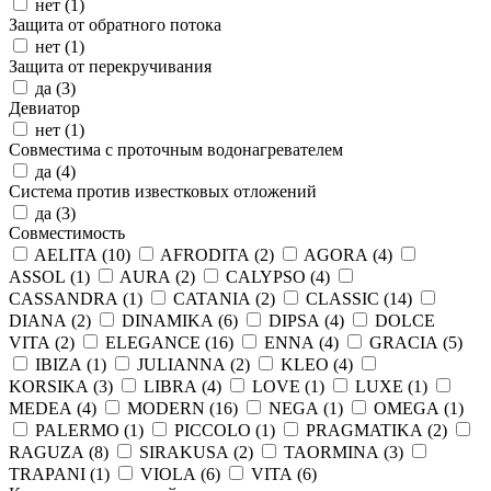
нет (
1
)
Защита от обратного потока
нет (
1
)
Защита от перекручивания
да (
3
)
Девиатор
нет (
1
)
Совместима с проточным водонагревателем
да (
4
)
Система против известковых отложений
да (
3
)
Совместимость
AELITA (
10
)
AFRODITA (
2
)
AGORA (
4
)
ASSOL (
1
)
AURA (
2
)
CALYPSO (
4
)
CASSANDRA (
1
)
CATANIA (
2
)
CLASSIC (
14
)
DIANA (
2
)
DINAMIKA (
6
)
DIPSA (
4
)
DOLCE
VITA (
2
)
ELEGANCE (
16
)
ENNA (
4
)
GRACIA (
5
)
IBIZA (
1
)
JULIANNA (
2
)
KLEO (
4
)
KORSIKA (
3
)
LIBRA (
4
)
LOVE (
1
)
LUXE (
1
)
MEDEA (
4
)
MODERN (
16
)
NEGA (
1
)
OMEGA (
1
)
PALERMO (
1
)
PICCOLO (
1
)
PRAGMATIKA (
2
)
RAGUZA (
8
)
SIRAKUSA (
2
)
TAORMINA (
3
)
TRAPANI (
1
)
VIOLA (
6
)
VITA (
6
)