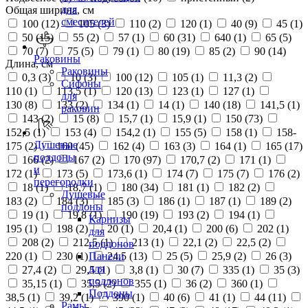
для
Общая ширина, см
смесителей
100 (
12
)
105 (
3
)
110 (
2
)
120 (
1
)
40 (
9
)
45 (
1
)
50 (
15
)
55 (
2
)
57 (
1
)
60 (
31
)
640 (
1
)
65 (
5
)
70 (
7
)
75 (
5
)
79 (
1
)
80 (
19
)
85 (
2
)
90 (
14
)
Раковины
Длина, см
Раковины
0,3 (
3
)
10 (
3
)
100 (
12
)
105 (
1
)
11,3 (
2
)
Сифоны
110 (
1
)
113,5 (
1
)
120 (
13
)
123 (
1
)
127 (
1
)
для
130 (
8
)
133 (
2
)
134 (
1
)
14 (
1
)
140 (
18
)
141,5 (
1
)
раковин
143 (
2
)
15 (
8
)
15,7 (
1
)
15,9 (
1
)
150 (
73
)
152,5 (
1
)
153 (
4
)
154,2 (
1
)
155 (
5
)
158 (
1
)
158-
Душевые
175 (
2
)
160 (
45
)
162 (
4
)
163 (
3
)
164 (
1
)
165 (
17
)
поддоны
166 (
2
)
167 (
2
)
170 (
97
)
170,7 (
2
)
171 (
1
)
и
172 (
1
)
173 (
5
)
173,6 (
1
)
174 (
7
)
175 (
7
)
176 (
2
)
перегородки
18 (
1
)
18,7 (
1
)
180 (
34
)
181 (
1
)
182 (
2
)
Душевые
183 (
2
)
184 (
3
)
185 (
3
)
186 (
1
)
187 (
1
)
189 (
2
)
поддоны
19 (
1
)
19,8 (
1
)
190 (
19
)
193 (
2
)
194 (
1
)
Карнизы
195 (
1
)
198 (
2
)
20 (
1
)
20,4 (
1
)
200 (
6
)
202 (
1
)
для
208 (
2
)
212,5 (
1
)
213 (
1
)
22,1 (
2
)
22,5 (
2
)
поддонов
220 (
1
)
230 (
1
)
24,5 (
13
)
25 (
5
)
25,9 (
2
)
26 (
3
)
Панели
для
27,4 (
2
)
29,5 (
1
)
3,8 (
1
)
30 (
7
)
335 (
1
)
35 (
3
)
поддонов
35,15 (
1
)
35,5 (
2
)
355 (
1
)
36 (
2
)
360 (
1
)
Поддоны
38,5 (
1
)
39,2 (
1
)
390 (
1
)
40 (
6
)
41 (
1
)
44 (
11
)
Рамы