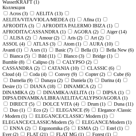
WasserKRAFT (
1
)
Коллекция
Acros (
3
)
AELITA (
13
)
AELITA/VITA/VIOLA/MEDEA (
1
)
Afina (
1
)
AFRODITA (
3
)
AFRODITA PALERMO IBIZA (
1
)
AFRODITA/CASSANDRA (
1
)
AGORA (
2
)
Aiger (
14
)
ALISA (
2
)
Amour (
2
)
Aris (
2
)
Art (
2
)
ASSOL (
4
)
ATLAS (
3
)
Atom (
1
)
AURA (
10
)
Avanti (
1
)
Axes (
1
)
Basic (
7
)
Bella (
1
)
Bella New (
6
)
Bianca (
5
)
Bild (
11
)
Blanco (
3
)
Bridge (
1
)
Bumble (
8
)
Calipso (
3
)
CALYPSO (
2
)
CASSANDRA (
2
)
CATANIA (
10
)
CLASSIC (
6
)
Cloud (
4
)
Coda (
4
)
Convey (
9
)
Copter (
2
)
Cube (
6
)
Damelia (
9
)
Danaya (
2
)
Daniela (
3
)
Darina (
4
)
Desire (
1
)
DIANA (
18
)
DINAMICA (
2
)
DINAMIKA (
2
)
DINAMIKA/AELITA (
1
)
DIPSA (
1
)
DIPSA/DINAMIKA/LIBRA/AELITA/CALYPSO/AGORA (
1
)
DIRECT (
5
)
DOLCE VITA (
4
)
Drum (
1
)
Duna (
11
)
Duo (
1
)
Eco (
2
)
ELEGANCE (
9
)
Elegance /Classic
/ Modern (
1
)
ELEGANCE/CLASSIC/ Modern (
1
)
ELEGANCE/CLASSIC/Modern (
5
)
ELEGANCE/Modern (
1
)
ENNA (
2
)
Ergonomika (
5
)
ESMA (
2
)
Estel (
1
)
Ever (
2
)
FLAT (
21
)
FLAT MG (
1
)
Forest (
1
)