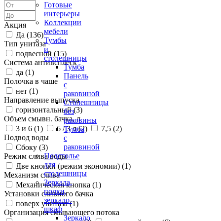
Готовые
интерьеры
Коллекции
Акция
мебели
Да (
136
)
Тумбы
Тип унитаза
и
подвесной (
15
)
столешницы
Система антивсплеск
Тумба
да (
1
)
Панель
Полочка в чаше
с
нет (
1
)
раковиной
Направление выпуска
Столешницы
горизонтальный (
3
)
без
Объем смывн. бачка, л
раковины
3 и 6 (
1
)
6 / 3 л (
2
)
7,5 (
2
)
Тумба
Подвод воды
с
раковиной
Сбоку (
3
)
Подстолье
Режим слива воды
для
Две кнопки (режим экономии) (
1
)
столешницы
Механизм слива
Зеркала,
Механическая кнопка (
1
)
полки,
Установки сливного бачка
зеркало-
поверх унитаза (
1
)
шкаф
Организация смывающего потока
Зеркало