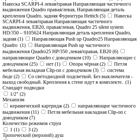
Навеска SCARPI-4 левая/правая Направляющая частичного
выдвижения Quadro правая/левая, Направляющая деталь
крепления Quadro, задняя Фурнитура Hettich (
5
)
Навеска
SCARPI-4 левая/правая Направляющая частичного
выдвижения, ЕВ20, правая/левая, Quadro 25 silent system
HD/350 – 9105624 Направляющая деталь крепления Quadro,
задняя (
1
)
Направляющая Push up Quadro25 Направляющая
Quadro (
1
)
Направляющая Push up частичного
выдвижения Quadro25 НР/350 ,левая/правая, ЕВ20 (
6
)
направляющие Quadro с доводчиком (
10
)
Направляющие с
доводчиком (
25
)
нет (
1
)
Опора чёрная (
2
)
Петля
мебельная вкладная Clip-on с доводчиком (
3
)
система
биде (
2
)
Со светодиодной подсветкой. Без выключателя -
выход свободный. Крепления к стене идут в комплекте. (
1
)
Стандарт подводки
1/2" (
2
)
Механизм
керамический картридж (
2
)
направляющие частичного
выдвижения (
11
)
Петля мебельная накладная Clip-on с
доводчиком (
7
)
Количество режимов струи
1 (
1
)
3 (
2
)
Тропический (верхний) душ