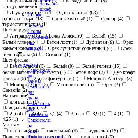
воронка-водоворот (
3
)
каскадный слив (
6
)
Зеркало-
Тип управления
шкаф
Двухзахватное (
5
)
Однозахватное (
63
)
Шкафы
однозахватные (
18
)
Однозахватный (
1
)
Сенсор (
4
)
и
термостатические (
1
)
пеналы
Цвет корпуса
Столы
Антрацит (
18
)
Белая Аляска (
9
)
Белый (
15
)
Стульчики
Белый глянец (
4
)
Бетон лофт (
1
)
Дуб ватан (
9
)
Орех
для
ванной
каньон коньяк (
5
)
Орех лучистый солнечный (
4
)
Орех
ноче тортона (
5
)
Секвойя (
1
)
Цвет фасада
Смесители
Белая Аляска (
6
)
Белый (
8
)
Белый глянец (
15
)
Смесители
белый матовый перламутр (
1
)
Бетон лофт (
2
)
Дуб крафт
для
золотой (
6
)
Латте фактурный (
5
)
Монолит Айсберг (
3
)
ванны
Монолит Дарк (
6
)
Монолит найт (
5
)
Орех (
3
)
Смесители
Секвойя (
2
)
для
Назначение
душа
для ванны (
1
)
Смеситель
Площадь ванной, м2
для
2,6 (
4
)
3 (
4
)
3,5 (
4
)
3,6 (
1
)
3,9 (
1
)
4 (
1
)
раковины
4,25 (
1
)
Смесители
Монтаж
на
напольная (
6
)
напольный (
4
)
Подвесная (
15
)
биде
Комплектующие
Подвесное (
1
)
подвесной (
10
)
пристенный (
2
)