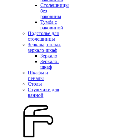
Столешницы
без
раковины
Тумба с
раковиной
Подстолье для
столешницы
Зеркала, полки,
зеркало-шкаф
Зеркало
Зеркало-
шкаф
Шкафы и
пеналы
Столы
Стульчики для
ванной