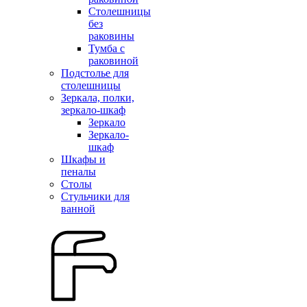
Столешницы
без
раковины
Тумба с
раковиной
Подстолье для
столешницы
Зеркала, полки,
зеркало-шкаф
Зеркало
Зеркало-
шкаф
Шкафы и
пеналы
Столы
Стульчики для
ванной