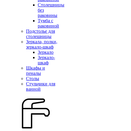
Столешницы
без
раковины
Тумба с
раковиной
Подстолье для
столешницы
Зеркала, полки,
зеркало-шкаф
Зеркало
Зеркало-
шкаф
Шкафы и
пеналы
Столы
Стульчики для
ванной