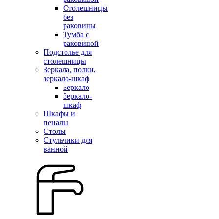
Столешницы
без
раковины
Тумба с
раковиной
Подстолье для
столешницы
Зеркала, полки,
зеркало-шкаф
Зеркало
Зеркало-
шкаф
Шкафы и
пеналы
Столы
Стульчики для
ванной