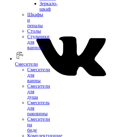
Зеркало-
шкаф
Шкафы
и
пеналы
Столы
Стульчики
для
ванной
Смесители
Смесители
для
ванны
Смесители
для
душа
Смеситель
для
раковины
Смесители
на
биде
Комплектующие