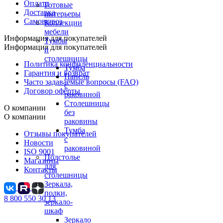
Оплата
Готовые
Доставка
интерьеры
Самовывоз
Коллекции
мебели
Информация для покупателей
Тумбы
Информация для покупателей
и
столешницы
Политика конфиденциальности
Тумба
Гарантия и возврат
Панель
Часто задаваемые вопросы (FAQ)
с
Договор оферты
раковиной
Столешницы
О компании
без
О компании
раковины
Тумба
Отзывы покупателей
с
Новости
раковиной
ISO 9001
Подстолье
Магазины
для
Контакты
столешницы
Зеркала,
полки,
8 800 550 30 13
зеркало-
шкаф
Зеркало