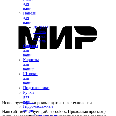
для
ванн
Панели
для
ванн
Лицевая
панель
Боковая
панель
Сифоны
для
ванн
Карнизы
для
ванны
Шторки
для
ванн
Подголовники
Ручки
для
ванны
Используем куки и рекомендательные технологии
Гидромассажные
опции
Наш сайт использует файлы cookies. Продолжая просмотр
Стандартные