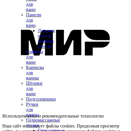
для
ванн
Панели
для
ванн
Лицевая
панель
Боковая
панель
Сифоны
для
ванн
Карнизы
для
ванны
Шторки
для
ванн
Подголовники
Ручки
для
ванны
Используем куки и рекомендательные технологии
Гидромассажные
опции
Наш сайт использует файлы cookies. Продолжая просмотр
Стандартные