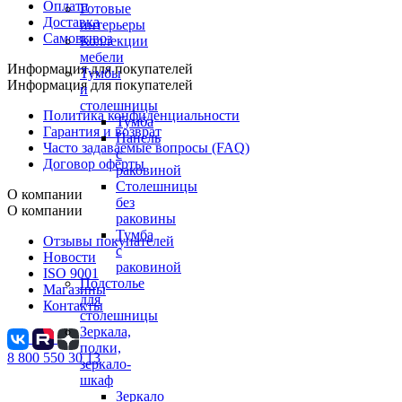
Оплата
Готовые
Доставка
интерьеры
Самовывоз
Коллекции
мебели
Информация для покупателей
Тумбы
Информация для покупателей
и
столешницы
Политика конфиденциальности
Тумба
Гарантия и возврат
Панель
Часто задаваемые вопросы (FAQ)
с
Договор оферты
раковиной
Столешницы
О компании
без
О компании
раковины
Тумба
Отзывы покупателей
с
Новости
раковиной
ISO 9001
Подстолье
Магазины
для
Контакты
столешницы
Зеркала,
полки,
8 800 550 30 13
зеркало-
шкаф
Зеркало