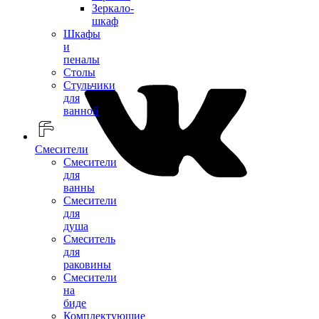
Зеркало-
шкаф
Шкафы
и
пеналы
Столы
Стульчики
для
ванной
Смесители
Смесители
для
ванны
Смесители
для
душа
Смеситель
для
раковины
Смесители
на
биде
Комплектующие