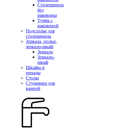
Столешницы
без
раковины
Тумба с
раковиной
Подстолье для
столешницы
Зеркала, полки,
зеркало-шкаф
Зеркало
Зеркало-
шкаф
Шкафы и
пеналы
Столы
Стульчики для
ванной