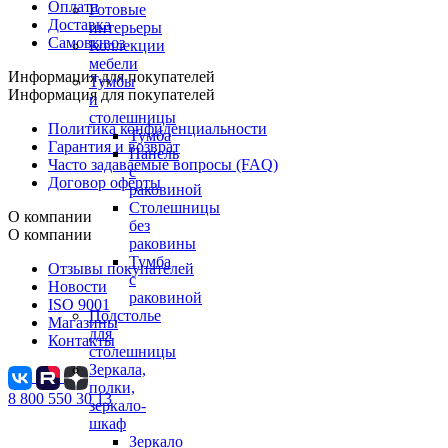
Оплата
Готовые
Доставка
интерьеры
Самовывоз
Коллекции
мебели
Информация для покупателей
Тумбы
Информация для покупателей
и
столешницы
Политика конфиденциальности
Тумба
Гарантия и возврат
Панель
Часто задаваемые вопросы (FAQ)
с
Договор оферты
раковиной
Столешницы
О компании
без
О компании
раковины
Тумба
Отзывы покупателей
с
Новости
раковиной
ISO 9001
Подстолье
Магазины
для
Контакты
столешницы
Зеркала,
полки,
8 800 550 30 13
зеркало-
шкаф
Зеркало