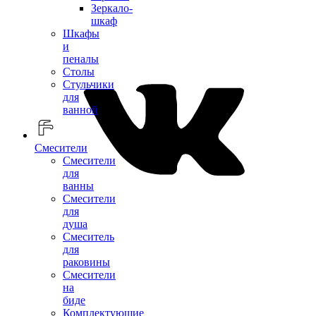
Зеркало-
шкаф
Шкафы
и
пеналы
Столы
Стульчики
для
ванной
Смесители
Смесители
для
ванны
Смесители
для
душа
Смеситель
для
раковины
Смесители
на
биде
Комплектующие