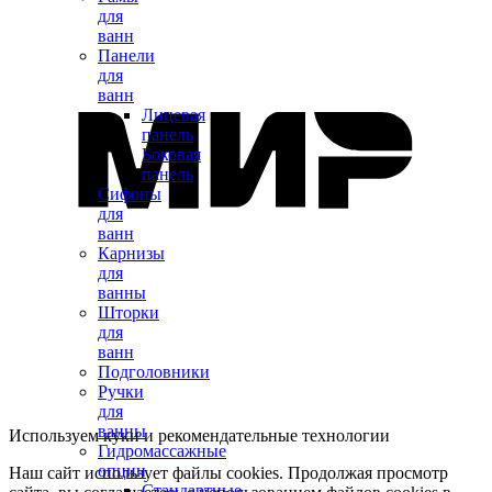
для
ванн
Панели
для
ванн
Лицевая
панель
Боковая
панель
Сифоны
для
ванн
Карнизы
для
ванны
Шторки
для
ванн
Подголовники
Ручки
для
ванны
Используем куки и рекомендательные технологии
Гидромассажные
опции
Наш сайт использует файлы cookies. Продолжая просмотр
Стандартные