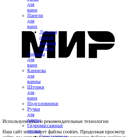
для
ванн
Панели
для
ванн
Лицевая
панель
Боковая
панель
Сифоны
для
ванн
Карнизы
для
ванны
Шторки
для
ванн
Подголовники
Ручки
для
ванны
Используем куки и рекомендательные технологии
Гидромассажные
опции
Наш сайт использует файлы cookies. Продолжая просмотр
Стандартные