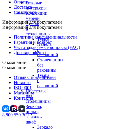
Оплата
Готовые
Доставка
интерьеры
Самовывоз
Коллекции
мебели
Информация для покупателей
Тумбы
Информация для покупателей
и
столешницы
Политика конфиденциальности
Тумба
Гарантия и возврат
Панель
Часто задаваемые вопросы (FAQ)
с
Договор оферты
раковиной
Столешницы
О компании
без
О компании
раковины
Тумба
Отзывы покупателей
с
Новости
раковиной
ISO 9001
Подстолье
Магазины
для
Контакты
столешницы
Зеркала,
полки,
8 800 550 30 13
зеркало-
шкаф
Зеркало