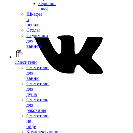
Зеркало-
шкаф
Шкафы
и
пеналы
Столы
Стульчики
для
ванной
Смесители
Смесители
для
ванны
Смесители
для
душа
Смеситель
для
раковины
Смесители
на
биде
Комплектующие