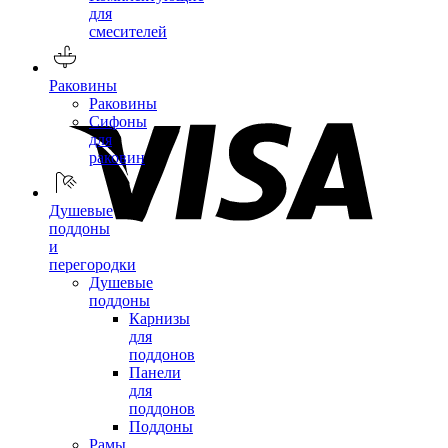
для
смесителей
Раковины
Раковины
Сифоны
для
раковин
Душевые
поддоны
и
перегородки
Душевые
поддоны
Карнизы
для
поддонов
Панели
для
поддонов
Поддоны
Рамы