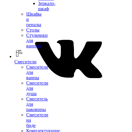
Зеркало-
шкаф
Шкафы
и
пеналы
Столы
Стульчики
для
ванной
Смесители
Смесители
для
ванны
Смесители
для
душа
Смеситель
для
раковины
Смесители
на
биде
Комплектующие