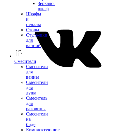
Зеркало-
шкаф
Шкафы
и
пеналы
Столы
Стульчики
для
ванной
Смесители
Смесители
для
ванны
Смесители
для
душа
Смеситель
для
раковины
Смесители
на
биде
Комплектующие