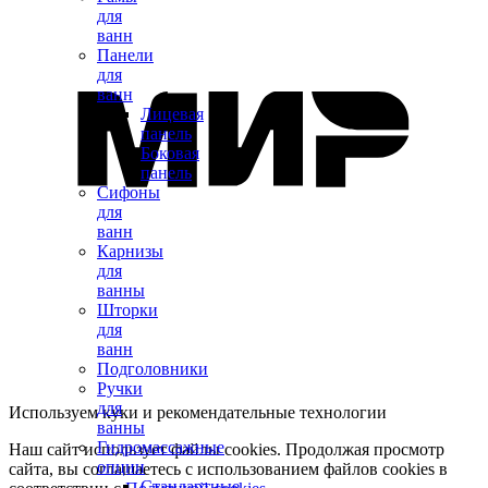
для
ванн
Панели
для
ванн
Лицевая
панель
Боковая
панель
Сифоны
для
ванн
Карнизы
для
ванны
Шторки
для
ванн
Подголовники
Ручки
для
Используем куки и рекомендательные технологии
ванны
Гидромассажные
Наш сайт использует файлы cookies. Продолжая просмотр
опции
сайта, вы соглашаетесь с использованием файлов cookies в
Стандартные