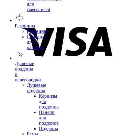
для
смесителей
Раковины
Раковины
Сифоны
для
раковин
Душевые
поддоны
и
перегородки
Душевые
поддоны
Карнизы
для
поддонов
Панели
для
поддонов
Поддоны
Рамы