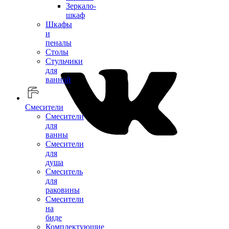
Зеркало-
шкаф
Шкафы
и
пеналы
Столы
Стульчики
для
ванной
Смесители
Смесители
для
ванны
Смесители
для
душа
Смеситель
для
раковины
Смесители
на
биде
Комплектующие