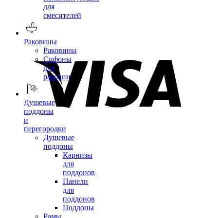
для
смесителей
Раковины
Раковины
Сифоны
для
раковин
Душевые
поддоны
и
перегородки
Душевые
поддоны
Карнизы
для
поддонов
Панели
для
поддонов
Поддоны
Рамы