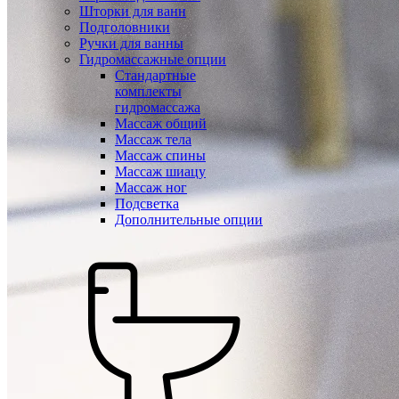
Шторки для ванн
Подголовники
Ручки для ванны
Гидромассажные опции
Стандартные
комплекты
гидромассажа
Массаж общий
Массаж тела
Массаж спины
Массаж шиацу
Массаж ног
Подсветка
Дополнительные опции