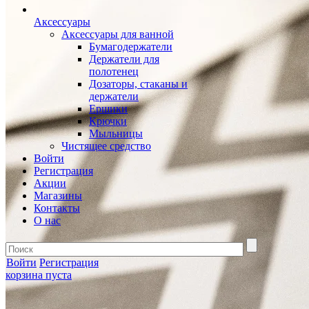
Аксессуары
Аксессуары для ванной
Бумагодержатели
Держатели для
полотенец
Дозаторы, стаканы и
держатели
Ершики
Крючки
Мыльницы
Чистящее средство
Войти
Регистрация
Акции
Магазины
Контакты
О нас
Войти
Регистрация
корзина пуста