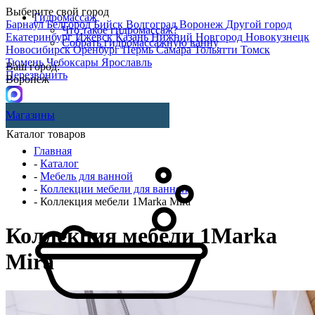
Выберите свой город
Гидромассаж
Барнаул
Белгород
Бийск
Волгоград
Воронеж
Другой город
Что такое гидромассаж?
Екатеринбург
Ижевск
Казань
Нижний Новгород
Новокузнецк
Собрать гидромассажную ванну
Новосибирск
Оренбург
Пермь
Самара
Тольятти
Томск
Тюмень
Чебоксары
Ярославль
Ваш город:
Перезвонить
Воронеж
Магазины
Каталог товаров
Главная
-
Каталог
-
Мебель для ванной
-
Коллекции мебели для ванной
- Коллекция мебели 1Marka Mira
Коллекция мебели 1Marka
Mira