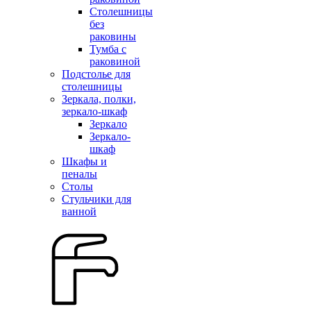
Столешницы
без
раковины
Тумба с
раковиной
Подстолье для
столешницы
Зеркала, полки,
зеркало-шкаф
Зеркало
Зеркало-
шкаф
Шкафы и
пеналы
Столы
Стульчики для
ванной