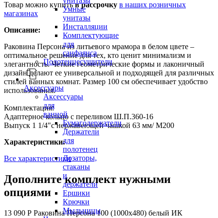
унитазы
Товар можно купить
в рассрочку
в наших розничных
Умные
магазинах
унитазы
Инсталляции
Описание:
Комплектующие
для
Раковина Персона из литьевого мрамора в белом цвете –
санфаянса
оптимальное решение для тех, кто ценит минимализм и
Полотенцесушители
элегантность. Четкие геометрические формы и лаконичный
дизайн делают ее универсальной и подходящей для различных
стилей ванных комнат. Размер 100 см обеспечивает удобство
Аксессуары
использования.
Аксессуары
для
Комплектация:
ванной
Адаптерное кольцо с переливом Ш.П.360-16
Бумагодержатели
Выпуск 1 1/4"с нержавеющей чашкой 63 мм/ М200
Держатели
для
Характеристики:
полотенец
Дозаторы,
Все характеристики
стаканы
и
Дополните комплект нужными
держатели
опциями
Ершики
Крючки
Мыльницы
13 090 Р
Раковина Персона 100 (1000х480) белый ИК