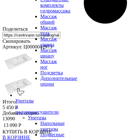
комплекты
гидромассажа
Массаж
общий
Массаж
Поделиться
тела
Массаж
Скопировать
спины
Артикул: Ц0000042973
Массаж
шиацу
Массаж
ног
Подсветка
Дополнительные
опции
Унитазы
Итого:
и
5 450 Р
полотенцесушители
Добавить опцию
Унитазы
13090
Напольные
13 090 Р
унитазы
КУПИТЬ
В КОРЗИНЕ
Подвесные
В КОРЗИНЕ