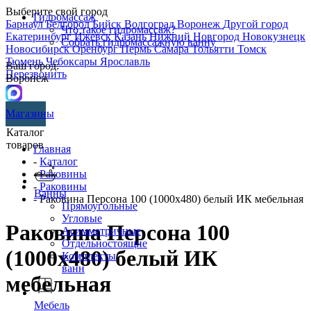
Выберите свой город
Гидромассаж
Барнаул
Белгород
Бийск
Волгоград
Воронеж
Другой город
Что такое гидромассаж?
Екатеринбург
Ижевск
Казань
Нижний Новгород
Новокузнецк
Собрать гидромассажную ванну
Новосибирск
Оренбург
Пермь
Самара
Тольятти
Томск
Тюмень
Чебоксары
Ярославль
Ваш город:
Перезвонить
Воронеж
Магазины
Каталог
товаров
Главная
-
Каталог
-
Раковины
-
Раковины
Ванны
- Раковина Персона 100 (1000х480) белый ИК мебельная
Прямоугольные
Угловые
Раковина Персона 100
Асимметричные
Отдельностоящие
(1000х480) белый ИК
Комплекты
ванн
мебельная
Мебель