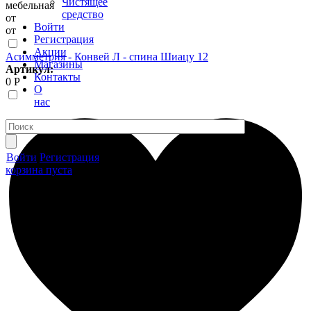
Чистящее
мебельная
средство
от
Войти
от
Регистрация
Акции
Асимметрия - Конвей Л - спина Шиацу 12
Магазины
Артикул:
Контакты
0 Р
О
нас
Войти
Регистрация
корзина пуста