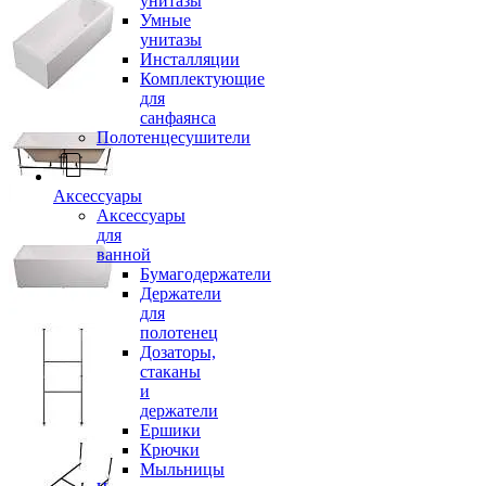
унитазы
Умные
унитазы
Инсталляции
Комплектующие
для
санфаянса
Полотенцесушители
Аксессуары
Аксессуары
для
ванной
Бумагодержатели
Держатели
для
полотенец
Дозаторы,
стаканы
и
держатели
Ершики
Крючки
Мыльницы