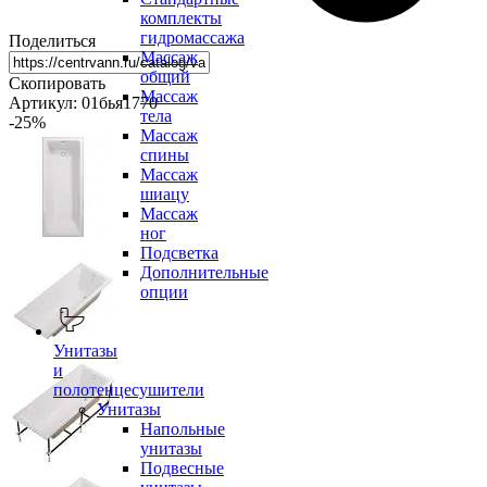
комплекты
гидромассажа
Поделиться
Массаж
общий
Скопировать
Массаж
Артикул: 01бья1770
тела
-25
%
Массаж
спины
Массаж
шиацу
Массаж
ног
Подсветка
Дополнительные
опции
Унитазы
и
полотенцесушители
Унитазы
Напольные
унитазы
Подвесные