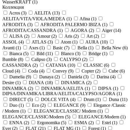
WasserKRAFT (
1
)
Коллекция
Acros (
3
)
AELITA (
13
)
AELITA/VITA/VIOLA/MEDEA (
1
)
Afina (
1
)
AFRODITA (
3
)
AFRODITA PALERMO IBIZA (
1
)
AFRODITA/CASSANDRA (
1
)
AGORA (
2
)
Aiger (
14
)
ALISA (
2
)
Amour (
2
)
Aris (
2
)
Art (
2
)
ASSOL (
4
)
ATLAS (
3
)
Atom (
1
)
AURA (
10
)
Avanti (
1
)
Axes (
1
)
Basic (
7
)
Bella (
1
)
Bella New (
6
)
Bianca (
5
)
Bild (
11
)
Blanco (
3
)
Bridge (
1
)
Bumble (
8
)
Calipso (
3
)
CALYPSO (
2
)
CASSANDRA (
2
)
CATANIA (
10
)
CLASSIC (
6
)
Cloud (
4
)
Coda (
4
)
Convey (
9
)
Copter (
2
)
Cube (
6
)
Damelia (
9
)
Danaya (
2
)
Daniela (
3
)
Darina (
4
)
Desire (
1
)
DIANA (
18
)
DINAMICA (
2
)
DINAMIKA (
2
)
DINAMIKA/AELITA (
1
)
DIPSA (
1
)
DIPSA/DINAMIKA/LIBRA/AELITA/CALYPSO/AGORA (
1
)
DIRECT (
5
)
DOLCE VITA (
4
)
Drum (
1
)
Duna (
11
)
Duo (
1
)
Eco (
2
)
ELEGANCE (
9
)
Elegance /Classic
/ Modern (
1
)
ELEGANCE/CLASSIC/ Modern (
1
)
ELEGANCE/CLASSIC/Modern (
5
)
ELEGANCE/Modern (
1
)
ENNA (
2
)
Ergonomika (
5
)
ESMA (
2
)
Estel (
1
)
Ever (
2
)
FLAT (
21
)
FLAT MG (
1
)
Forest (
1
)