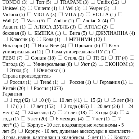
TONDO (
3
)
Torr (
5
)
TRAPANI (
3
)
Unifix (
12
)
Unisteel (
2
)
Uniterm (
1
)
Veil (
3
)
Vesper (
3
)
Victoria (
5
)
VIOLA (
3
)
VITA (
2
)
VOLTA (
1
)
Wall (
2
)
Wash (
5
)
Zodiac (
1
)
Zodiac X (
4
)
Аванти (
1
)
АЛИСА ДУБЛЬ (
3
)
АТЛАС (
2
)
боковая (
6
)
БЬЯНКА (
1
)
Вита (
5
)
ДЖУЛИАННА (
4
)
Классик (
3
)
Кода (
1
)
МИНИМИ (
12
)
Ноктюрн (
1
)
Нота New (
4
)
Прованс (
6
)
Рама
универсальная (
12
)
Рама универсальная ПУ (
1
)
РЕВО (
7
)
Соната (
18
)
Стиль (
2
)
ТR (
2
)
ТГ (
4
)
Тигода (
2
)
Универсальная (
8
)
Уют (
2
)
ЭКОНОМ (
3
)
Этюд (
5
)
Юнификс (
1
)
Страна производитель
Россия (
1
)
Trend (
1
)
Россия (
1
)
Германия (
1
)
Китай (
20
)
Россия (
1073
)
Гарантия
1 год (
42
)
10 (
4
)
10 лет (
41
)
15 (
2
)
15 лет (
84
)
17 (
1
)
17 лет (
152
)
2 года (
485
)
20 лет (
24
)
24
мес (
14
)
24 месяца (
7
)
25 лет (
18
)
3 года (
24
)
4
года (
1
)
5 лет (
20
)
6 месяцев (
4
)
7 лет (
1
)
7
лет* (
1
)
Корпус - 10 лет, водозапорные механизмы - 5
лет (
5
)
Корпус - 10 лет, душевые аксессуары в комплекте -
3 года, излив, картриджи и кранбуксы - 5 лет (
1
)
Корпус -