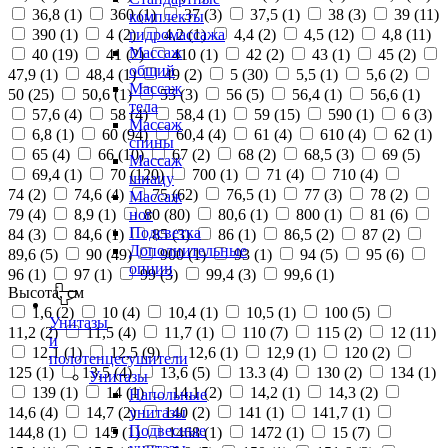
36,8 (
1
)
360 (
1
)
37 (
3
)
37,5 (
1
)
38 (
3
)
39 (
11
)
комплекты
390 (
1
)
4 (
2
)
4,2 (
1
)
4,4 (
2
)
4,5 (
12
)
4,8 (
11
)
гидромассажа
Массаж
40 (
19
)
41 (
2
)
410 (
1
)
42 (
2
)
43 (
1
)
45 (
2
)
общий
47,9 (
1
)
48,4 (
1
)
49 (
2
)
5 (
30
)
5,5 (
1
)
5,6 (
2
)
Массаж
50 (
25
)
50,6 (
1
)
55 (
3
)
56 (
5
)
56,4 (
1
)
56,6 (
1
)
тела
57,6 (
4
)
58 (
4
)
58,4 (
1
)
59 (
15
)
590 (
1
)
6 (
3
)
Массаж
6,8 (
1
)
60 (
94
)
60,4 (
4
)
61 (
4
)
610 (
4
)
62 (
1
)
спины
65 (
4
)
66 (
10
)
67 (
2
)
68 (
2
)
68,5 (
3
)
69 (
5
)
Массаж
69,4 (
1
)
70 (
120
)
700 (
1
)
71 (
4
)
710 (
4
)
шиацу
74 (
2
)
74,6 (
4
)
75 (
62
)
76,5 (
1
)
77 (
3
)
78 (
2
)
Массаж
79 (
4
)
8,9 (
1
)
80 (
80
)
80,6 (
1
)
800 (
1
)
81 (
6
)
ног
Подсветка
84 (
3
)
84,6 (
1
)
85 (
3
)
86 (
1
)
86,5 (
2
)
87 (
2
)
Дополнительные
89,6 (
5
)
90 (
49
)
900 (
1
)
93 (
1
)
94 (
5
)
95 (
6
)
опции
96 (
1
)
97 (
1
)
99 (
3
)
99,4 (
3
)
99,6 (
1
)
Высота, см
1,6 (
2
)
10 (
4
)
10,4 (
1
)
10,5 (
1
)
100 (
5
)
Унитазы
11,2 (
2
)
11,5 (
4
)
11,7 (
1
)
110 (
7
)
115 (
2
)
12 (
11
)
и
12,1 (
1
)
12,5 (
9
)
12,6 (
1
)
12,9 (
1
)
120 (
2
)
полотенцесушители
125 (
1
)
13,5 (
4
)
13,6 (
5
)
13.3 (
4
)
130 (
2
)
134 (
1
)
Унитазы
139 (
1
)
14 (
1
)
14,1 (
2
)
14,2 (
1
)
14,3 (
2
)
Напольные
14,6 (
4
)
14,7 (
2
)
140 (
2
)
141 (
1
)
141,7 (
1
)
унитазы
Подвесные
144,8 (
1
)
145 (
1
)
1468 (
1
)
1472 (
1
)
15 (
7
)