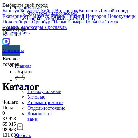
Выберите свой город
Гидромассаж
Барнаул
Белгород
Бийск
Волгоград
Воронеж
Другой город
Что такое гидромассаж?
Екатеринбург
Ижевск
Казань
Нижний Новгород
Новокузнецк
Собрать гидромассажную ванну
Новосибирск
Оренбург
Пермь
Самара
Тольятти
Томск
Тюмень
Чебоксары
Ярославль
Ваш город:
Перезвонить
Воронеж
Магазины
Каталог
товаров
Главная
- Каталог
Каталог
Ванны
Прямоугольные
Угловые
Фильтр
Асимметричные
Цена
Отдельностоящие
0
Комплекты
32 958
ванн
65 915
98 873
131 830
Мебель