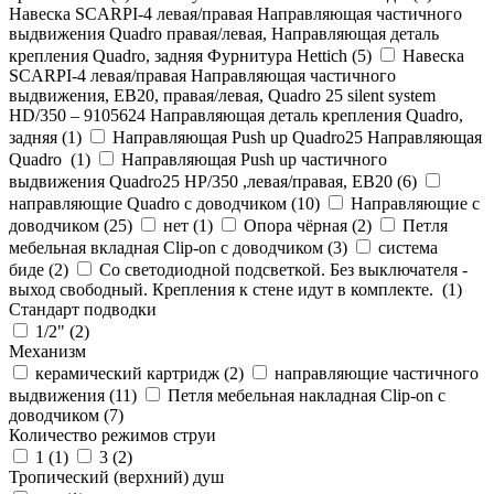
Навеска SCARPI-4 левая/правая Направляющая частичного
выдвижения Quadro правая/левая, Направляющая деталь
крепления Quadro, задняя Фурнитура Hettich (
5
)
Навеска
SCARPI-4 левая/правая Направляющая частичного
выдвижения, ЕВ20, правая/левая, Quadro 25 silent system
HD/350 – 9105624 Направляющая деталь крепления Quadro,
задняя (
1
)
Направляющая Push up Quadro25 Направляющая
Quadro (
1
)
Направляющая Push up частичного
выдвижения Quadro25 НР/350 ,левая/правая, ЕВ20 (
6
)
направляющие Quadro с доводчиком (
10
)
Направляющие с
доводчиком (
25
)
нет (
1
)
Опора чёрная (
2
)
Петля
мебельная вкладная Clip-on с доводчиком (
3
)
система
биде (
2
)
Со светодиодной подсветкой. Без выключателя -
выход свободный. Крепления к стене идут в комплекте. (
1
)
Стандарт подводки
1/2" (
2
)
Механизм
керамический картридж (
2
)
направляющие частичного
выдвижения (
11
)
Петля мебельная накладная Clip-on с
доводчиком (
7
)
Количество режимов струи
1 (
1
)
3 (
2
)
Тропический (верхний) душ