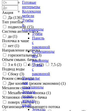
Готовые
интерьеры
Коллекции
Акция
мебели
Да (
136
)
Тумбы
Тип унитаза
и
подвесной (
15
)
столешницы
Система антивсплеск
Тумба
да (
1
)
Панель
Полочка в чаше
с
нет (
1
)
раковиной
Направление выпуска
Столешницы
горизонтальный (
3
)
без
Объем смывн. бачка, л
раковины
3 и 6 (
1
)
6 / 3 л (
2
)
7,5 (
2
)
Тумба
Подвод воды
с
раковиной
Сбоку (
3
)
Подстолье
Режим слива воды
для
Две кнопки (режим экономии) (
1
)
столешницы
Механизм слива
Зеркала,
Механическая кнопка (
1
)
полки,
Установки сливного бачка
зеркало-
поверх унитаза (
1
)
шкаф
Организация смывающего потока
Зеркало