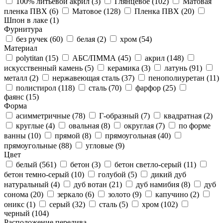
100% литьевой акрил (
3
)
Глянцевое (
102
)
Матовая
пленка ПВХ (
6
)
Матовое (
128
)
Пленка ПВХ (
20
)
Шпон в лаке (
1
)
Фурнитура
без ручек (
60
)
белая (
2
)
хром (
54
)
Материал
polytitan (
15
)
АБС/ПММА (
45
)
акрил (
148
)
искусственный камень (
5
)
керамика (
3
)
латунь (
91
)
металл (
2
)
нержавеющая сталь (
37
)
пенополиуретан (
11
)
полистирол (
118
)
сталь (
70
)
фарфор (
25
)
фаянс (
15
)
Форма
асимметричные (
78
)
Г-образный (
7
)
квадратная (
2
)
круглые (
4
)
овальная (
8
)
округлая (
7
)
по форме
ванны (
10
)
прямой (
8
)
прямоугольная (
40
)
прямоугольные (
88
)
угловые (
9
)
Цвет
белый (
561
)
бетон (
3
)
бетон светло-серый (
11
)
бетон темно-серый (
10
)
голубой (
5
)
дикий дуб
натуральный (
4
)
дуб вотан (
21
)
дуб намибия (
8
)
дуб
сонома (
20
)
зеркало (
6
)
золото (
9
)
капучино (
2
)
оникс (
1
)
серый (
32
)
сталь (
5
)
хром (
102
)
черный (
104
)
Расположение перелива