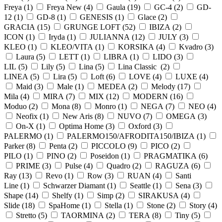
Freya (
1
)
Freya New (
4
)
Gaula (
19
)
GC-4 (
2
)
GD-
12 (
1
)
GD-8 (
1
)
GENESIS (
1
)
Glace (
2
)
GRACIA (
15
)
GRUNGE LOFT (
52
)
IBIZA (
2
)
ICON (
1
)
Iryda (
1
)
JULIANNA (
12
)
JULY (
3
)
KLEO (
1
)
KLEO/VITA (
1
)
KORSIKA (
4
)
Kvadro (
3
)
Laura (
5
)
LETT (
1
)
LIBRA (
1
)
LIDO (
3
)
LIL (
5
)
Lily (
5
)
Lina (
5
)
Lina Classic (
2
)
LINEA (
5
)
Lira (
5
)
Loft (
6
)
LOVE (
4
)
LUXE (
4
)
Maid (
3
)
Male (
1
)
MEDEA (
2
)
Melody (
17
)
Mila (
4
)
MIRA (
7
)
MIX (
12
)
MODERN (
16
)
Moduo (
2
)
Mona (
8
)
Monro (
1
)
NEGA (
7
)
NEO (
4
)
Neofix (
1
)
New Aris (
8
)
NUVO (
7
)
OMEGA (
3
)
On-X (
1
)
Optima Home (
3
)
Oxford (
3
)
PALERMO (
1
)
PALERMO150/AFRODITA150/IBIZA (
1
)
Parker (
8
)
Penta (
2
)
PICCOLO (
9
)
PICO (
2
)
PILO (
1
)
PINO (
2
)
Poseidon (
1
)
PRAGMATIKA (
6
)
PRIME (
3
)
Pulse (
4
)
Quadro (
2
)
RAGUZA (
6
)
Ray (
13
)
Revo (
1
)
Row (
3
)
RUAN (
4
)
Santi
Line (
1
)
Schwarzer Diamant (
1
)
Seattle (
1
)
Sena (
3
)
Shape (
14
)
Shelfy (
1
)
Simp (
2
)
SIRAKUSA (
4
)
Slide (
18
)
SpaHome (
1
)
Stella (
1
)
Stone (
2
)
Story (
4
)
Stretto (
5
)
TAORMINA (
2
)
TERA (
8
)
Tiny (
5
)