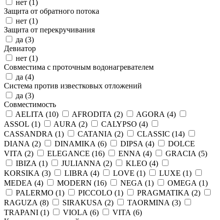
нет (
1
)
Защита от обратного потока
нет (
1
)
Защита от перекручивания
да (
3
)
Девиатор
нет (
1
)
Совместима с проточным водонагревателем
да (
4
)
Система против известковых отложений
да (
3
)
Совместимость
AELITA (
10
)
AFRODITA (
2
)
AGORA (
4
)
ASSOL (
1
)
AURA (
2
)
CALYPSO (
4
)
CASSANDRA (
1
)
CATANIA (
2
)
CLASSIC (
14
)
DIANA (
2
)
DINAMIKA (
6
)
DIPSA (
4
)
DOLCE
VITA (
2
)
ELEGANCE (
16
)
ENNA (
4
)
GRACIA (
5
)
IBIZA (
1
)
JULIANNA (
2
)
KLEO (
4
)
KORSIKA (
3
)
LIBRA (
4
)
LOVE (
1
)
LUXE (
1
)
MEDEA (
4
)
MODERN (
16
)
NEGA (
1
)
OMEGA (
1
)
PALERMO (
1
)
PICCOLO (
1
)
PRAGMATIKA (
2
)
RAGUZA (
8
)
SIRAKUSA (
2
)
TAORMINA (
3
)
TRAPANI (
1
)
VIOLA (
6
)
VITA (
6
)