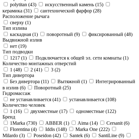
polytitan (
43
)
искусственный камень (
15
)
керамика (
31
)
сантехнический фарфор (
28
)
Расположение рычага
сверху (
1
)
Тип излива
каскадная (
1
)
поворотный (
9
)
фиксированный (
48
)
Выдвижной излив
нет (
19
)
Тип подводки
1217 (
1
)
Подключается к общей эл. сети комнаты (
1
)
Количество монтажных отверстий
1 (
48
)
2 (
41
)
3 (
2
)
Тип дивертора
Без дивертора (
11
)
Вытяжной (
1
)
Интегрированный
в излив (
6
)
Поворотный (
25
)
Гидромассаж
не устанавливается (
41
)
устанавливается (
108
)
Количество человек
1 (
16
)
двухместные (
17
)
одноместные (
122
)
Бренд
1Marka (
730
)
ABBER (
1
)
Aima (
14
)
Cersanit (
6
)
Florentina (
4
)
Iddis (
148
)
Marka One (
222
)
Milardo (
3
)
Poseidon (
42
)
Santek (
6
)
SantiLine (
9
)