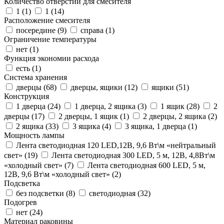
Количество отверстий для смесителя
1 (
1
)
1 (
14
)
Расположение смесителя
посередине (
9
)
справа (
1
)
Ограничение температуры
нет (
1
)
Функция экономии расхода
есть (
1
)
Система хранения
дверцы (
68
)
дверцы, ящики (
12
)
ящики (
51
)
Конструкция
1 дверца (
24
)
1 дверца, 2 ящика (
3
)
1 ящик (
28
)
2
дверцы (
17
)
2 дверцы, 1 ящик (
1
)
2 дверцы, 2 ящика (
2
)
2 ящика (
33
)
3 ящика (
4
)
3 ящика, 1 дверца (
1
)
Мощность лампы
Лента светодиодная 120 LED,12В, 9,6 Вт\м «нейтральный
свет» (
19
)
Лента светодиодная 300 LED, 5 м, 12В, 4,8Вт\м
«холодный свет» (
7
)
Лента светодиодная 600 LED, 5 м,
12В, 9,6 Вт\м «холодный свет» (
2
)
Подсветка
без подсветки (
8
)
светодиодная (
32
)
Подогрев
нет (
24
)
Материал раковины