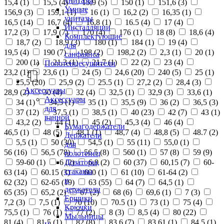
унитазы
15,4 (
1
)
15,5 (
4
)
15,9 (
5
)
150 (
1
)
151,6 (
3
)
Умные
156,9 (
3
)
159,1 (
1
)
16 (
1
)
16,2 (
2
)
16,35 (
1
)
унитазы
16,5 (
14
)
16,7 (
4
)
16,8 (
1
)
16.5 (
4
)
17 (
4
)
Инсталляции
17,2 (
3
)
17,9 (
7
)
170 (
4
)
176 (
1
)
18 (
8
)
18,6 (
4
)
Комплектующие
18,7 (
2
)
18,9 (
3
)
180 (
1
)
184 (
1
)
19 (
4
)
для
19,5 (
4
)
190 (
7
)
198 (
2
)
198,2 (
2
)
2,3 (
1
)
20 (
1
)
санфаянса
200 (
1
)
21,3 (
1
)
21,7 (
1
)
22 (
2
)
23 (
4
)
Полотенцесушители
23,2 (
1
)
23,6 (
1
)
24 (
5
)
24,6 (
20
)
240 (
5
)
25 (
1
)
25,5 (
20
)
25,9 (
2
)
25.5 (
1
)
27,2 (
2
)
28,4 (
3
)
Аксессуары
28,9 (
2
)
30 (
4
)
32 (
4
)
32,5 (
1
)
32,9 (
3
)
33,6 (
1
)
Аксессуары
34 (
1
)
34,5 (
1
)
35 (
1
)
35,5 (
9
)
36 (
2
)
36,5 (
3
)
для
37 (
12
)
37,5 (
1
)
38,5 (
1
)
40 (
23
)
42 (
7
)
43 (
1
)
ванной
43,2 (
2
)
44 (
11
)
45 (
2
)
45,3 (
4
)
46 (
4
)
Бумагодержатели
46,5 (
1
)
48 (
5
)
48,1 (
1
)
48,7 (
4
)
48,8 (
5
)
48.7 (
2
)
Держатели
5,5 (
1
)
50 (
30
)
54,5 (
1
)
55 (
11
)
55,0 (
1
)
для
56 (
16
)
56,5 (
78
)
56.5 (
8
)
560 (
1
)
57 (
8
)
59 (
9
)
полотенец
Дозаторы,
59-60 (
1
)
6 (
2
)
6,9 (
2
)
60 (
37
)
60,15 (
7
)
60-
стаканы
63 (
14
)
60.15 (
3
)
600 (
1
)
61 (
10
)
61-64 (
2
)
и
62 (
32
)
62-65 (
19
)
63 (
55
)
64 (
7
)
64,5 (
1
)
держатели
65 (
35
)
65,2 (
2
)
67 (
2
)
68 (
6
)
69,6 (
1
)
7 (
3
)
Ершики
7,2 (
3
)
7,5 (
1
)
70 (
10
)
70.5 (
1
)
73 (
1
)
75 (
4
)
Крючки
75,5 (
1
)
76 (
1
)
77 (
2
)
8 (
3
)
8,5 (
4
)
80 (
22
)
Мыльницы
81 (
4
)
81,5 (
1
)
82 (
8
)
83,6 (
7
)
83,61 (
1
)
84,5 (
1
)