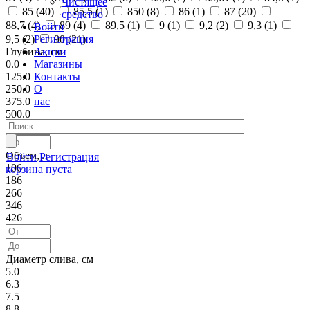
Чистящее
85 (
40
)
85,5 (
1
)
850 (
8
)
86 (
1
)
87 (
20
)
средство
88,7 (
4
)
89 (
4
)
89,5 (
1
)
9 (
1
)
9,2 (
2
)
9,3 (
1
)
Войти
Регистрация
9,5 (
2
)
90 (
21
)
Акции
Глубина, см
Магазины
0.0
Контакты
125.0
О
250.0
нас
375.0
500.0
Объем, л
Войти
Регистрация
106
корзина пуста
186
266
346
426
Диаметр слива, см
5.0
6.3
7.5
8.8