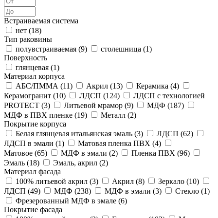
Встраиваемая система
нет (
18
)
Тип раковины
полувстраиваемая (
9
)
столешница (
1
)
Поверхность
глянцевая (
1
)
Материал корпуса
АБС/ПММА (
11
)
Акрил (
13
)
Керамика (
4
)
Керамогранит (
10
)
ЛДСП (
124
)
ЛДСП с технологией
PROTECT (
3
)
Литьевой мрамор (
9
)
МДФ (
187
)
МДФ в ПВХ пленке (
19
)
Металл (
2
)
Покрытие корпуса
Белая глянцевая итальянская эмаль (
3
)
ЛДСП (
62
)
ЛДСП в эмали (
1
)
Матовая пленка ПВХ (
4
)
Матовое (
65
)
МДФ в эмали (
2
)
Пленка ПВХ (
96
)
Эмаль (
18
)
Эмаль, акрил (
2
)
Материал фасада
100% литьевой акрил (
3
)
Акрил (
8
)
Зеркало (
10
)
ЛДСП (
49
)
МДФ (
238
)
МДФ в эмали (
3
)
Стекло (
1
)
Фрезерованный МДФ в эмале (
6
)
Покрытие фасада