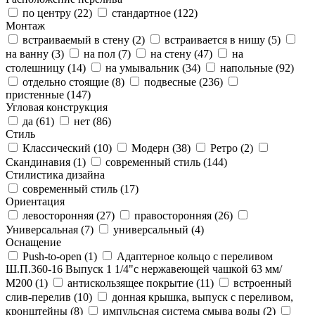
по центру (
22
)
стандартное (
122
)
Монтаж
встраиваемый в стену (
2
)
встраивается в нишу (
5
)
на ванну (
3
)
на пол (
7
)
на стену (
47
)
на
столешницу (
14
)
на умывальник (
34
)
напольные (
92
)
отдельно стоящие (
8
)
подвесные (
236
)
пристенные (
147
)
Угловая конструкция
да (
61
)
нет (
86
)
Стиль
Классический (
10
)
Модерн (
38
)
Ретро (
2
)
Скандинавия (
1
)
современный стиль (
144
)
Стилистика дизайна
современный стиль (
17
)
Ориентация
левосторонняя (
27
)
правосторонняя (
26
)
Универсальная (
7
)
универсальный (
4
)
Оснащение
Push-to-open (
1
)
Адаптерное кольцо с переливом
Ш.П.360-16 Выпуск 1 1/4"с нержавеющей чашкой 63 мм/
М200 (
1
)
антискользящее покрытие (
11
)
встроенный
слив-перелив (
10
)
донная крышка, выпуск с переливом,
кронштейны (
8
)
импульсная система смыва воды (
2
)