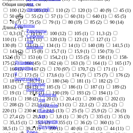
для
Общая ширина, см
смесителей
100 (
12
)
105 (
3
)
110 (
2
)
120 (
1
)
40 (
9
)
45 (
1
)
50 (
15
)
55 (
2
)
57 (
1
)
60 (
31
)
640 (
1
)
65 (
5
)
70 (
7
)
75 (
5
)
79 (
1
)
80 (
19
)
85 (
2
)
90 (
14
)
Раковины
Длина, см
Раковины
0,3 (
3
)
10 (
3
)
100 (
12
)
105 (
1
)
11,3 (
2
)
Сифоны
110 (
1
)
113,5 (
1
)
120 (
13
)
123 (
1
)
127 (
1
)
для
130 (
8
)
133 (
2
)
134 (
1
)
14 (
1
)
140 (
18
)
141,5 (
1
)
раковин
143 (
2
)
15 (
8
)
15,7 (
1
)
15,9 (
1
)
150 (
73
)
152,5 (
1
)
153 (
4
)
154,2 (
1
)
155 (
5
)
158 (
1
)
158-
Душевые
175 (
2
)
160 (
45
)
162 (
4
)
163 (
3
)
164 (
1
)
165 (
17
)
поддоны
166 (
2
)
167 (
2
)
170 (
97
)
170,7 (
2
)
171 (
1
)
и
172 (
1
)
173 (
5
)
173,6 (
1
)
174 (
7
)
175 (
7
)
176 (
2
)
перегородки
18 (
1
)
18,7 (
1
)
180 (
34
)
181 (
1
)
182 (
2
)
Душевые
183 (
2
)
184 (
3
)
185 (
3
)
186 (
1
)
187 (
1
)
189 (
2
)
поддоны
19 (
1
)
19,8 (
1
)
190 (
19
)
193 (
2
)
194 (
1
)
Карнизы
195 (
1
)
198 (
2
)
20 (
1
)
20,4 (
1
)
200 (
6
)
202 (
1
)
для
208 (
2
)
212,5 (
1
)
213 (
1
)
22,1 (
2
)
22,5 (
2
)
поддонов
220 (
1
)
230 (
1
)
24,5 (
13
)
25 (
5
)
25,9 (
2
)
26 (
3
)
Панели
для
27,4 (
2
)
29,5 (
1
)
3,8 (
1
)
30 (
7
)
335 (
1
)
35 (
3
)
поддонов
35,15 (
1
)
35,5 (
2
)
355 (
1
)
36 (
2
)
360 (
1
)
Поддоны
38,5 (
1
)
39,2 (
1
)
390 (
1
)
40 (
6
)
41 (
1
)
44 (
11
)
Рамы