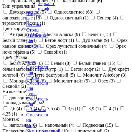
воронка-водоворот (
3
)
каскадный слив (
6
)
Зеркало-
Тип управления
шкаф
Двухзахватное (
5
)
Однозахватное (
63
)
Шкафы
однозахватные (
18
)
Однозахватный (
1
)
Сенсор (
4
)
и
термостатические (
1
)
пеналы
Цвет корпуса
Столы
Антрацит (
18
)
Белая Аляска (
9
)
Белый (
15
)
Стульчики
Белый глянец (
4
)
Бетон лофт (
1
)
Дуб ватан (
9
)
Орех
для
ванной
каньон коньяк (
5
)
Орех лучистый солнечный (
4
)
Орех
ноче тортона (
5
)
Секвойя (
1
)
Цвет фасада
Смесители
Белая Аляска (
6
)
Белый (
8
)
Белый глянец (
15
)
Смесители
белый матовый перламутр (
1
)
Бетон лофт (
2
)
Дуб крафт
для
золотой (
6
)
Латте фактурный (
5
)
Монолит Айсберг (
3
)
ванны
Монолит Дарк (
6
)
Монолит найт (
5
)
Орех (
3
)
Смесители
Секвойя (
2
)
для
Назначение
душа
для ванны (
1
)
Смеситель
Площадь ванной, м2
для
2,6 (
4
)
3 (
4
)
3,5 (
4
)
3,6 (
1
)
3,9 (
1
)
4 (
1
)
раковины
4,25 (
1
)
Смесители
Монтаж
на
напольная (
6
)
напольный (
4
)
Подвесная (
15
)
биде
Комплектующие
Подвесное (
1
)
подвесной (
10
)
пристенный (
2
)